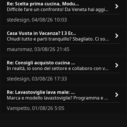
Re: Scelta prima cucina, Modu…
Difficile fare un confronto! Da Veneta hai aggiunto i pensili a tutta altezza e una colonna dispensa da 30, che da soli
stedesign
04/08/26 10:03
,
Casa Vuota in Vacanza? I 3 Er…
Chiudi tutto e parti tranquillo? Sbagliato. Ci sono 3 comportamenti che dicono ai ladri &quot;sono via per due settimane
mauromaz
03/08/26 21:45
,
Re: Consigli acquisto cucina …
In realtà, io sono del settore e collaboro con vari negozi, ti possono dire che sono tutti brand abbastanza simili come
stedesign
03/08/26 17:33
,
Re: Lavastoviglie lava male: …
Marca e modello lavastoviglie? Programma e Deterisvo utilizzato ? Decalcificatore è regolato in in base alla durezza
Vampetto
01/08/26 5:05
,