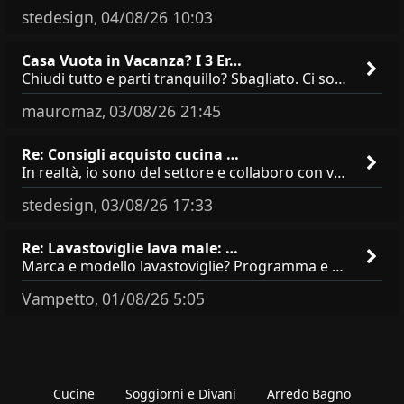
stedesign
04/08/26 10:03
,
Casa Vuota in Vacanza? I 3 Er…
Chiudi tutto e parti tranquillo? Sbagliato. Ci sono 3 comportamenti che dicono ai ladri &quot;sono via per due settimane
mauromaz
03/08/26 21:45
,
Re: Consigli acquisto cucina …
In realtà, io sono del settore e collaboro con vari negozi, ti possono dire che sono tutti brand abbastanza simili come
stedesign
03/08/26 17:33
,
Re: Lavastoviglie lava male: …
Marca e modello lavastoviglie? Programma e Deterisvo utilizzato ? Decalcificatore è regolato in in base alla durezza
Vampetto
01/08/26 5:05
,
Cucine
Soggiorni e Divani
Arredo Bagno