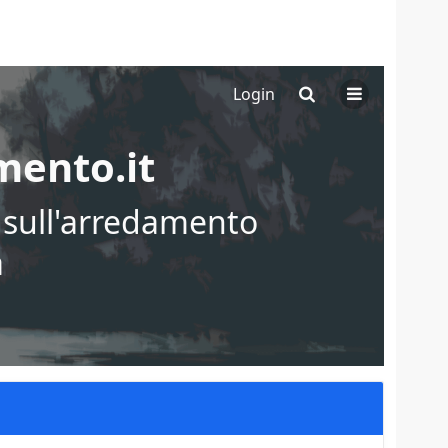
Login
ento.it
i sull'arredamento
a