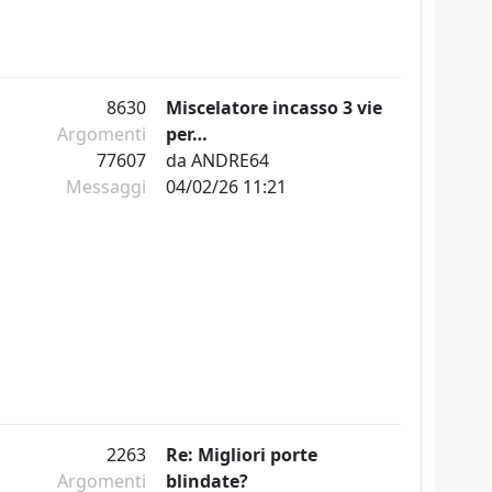
8630
Miscelatore incasso 3 vie
Argomenti
per…
77607
da
ANDRE64
Messaggi
04/02/26 11:21
2263
Re: Migliori porte
Argomenti
blindate?