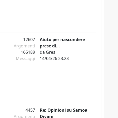
12607
Aiuto per nascondere
Argomenti
prese di…
165189
da
Gres
Messaggi
14/04/26 23:23
4457
Re: Opinioni su Samoa
Argomenti
Divani