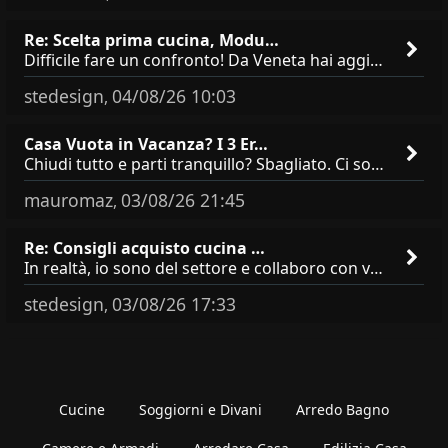
Re: Scelta prima cucina, Modu…
Difficile fare un confronto! Da Veneta hai aggiunto i pensili a tutta altezza e una colonna dispensa da 30, che da soli
stedesign
04/08/26 10:03
,
Casa Vuota in Vacanza? I 3 Er…
Chiudi tutto e parti tranquillo? Sbagliato. Ci sono 3 comportamenti che dicono ai ladri &quot;sono via per due settimane
mauromaz
03/08/26 21:45
,
Re: Consigli acquisto cucina …
In realtà, io sono del settore e collaboro con vari negozi, ti possono dire che sono tutti brand abbastanza simili come
stedesign
03/08/26 17:33
,
Cucine
Soggiorni e Divani
Arredo Bagno