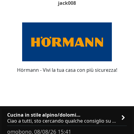
jack008
Hörmann - Vivi la tua casa con più sicurezza!
Cucina in stile alpino/dolomi…
Ciao a tutti, sto cercando qualche consiglio su **marchi/produttori di cucine in stile alpino, montano o dolomitico**,
omobono
08/08/26 15:41
,