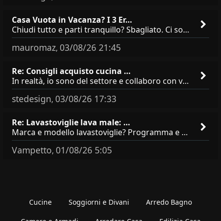
Casa Vuota in Vacanza? I 3 Er…
Chiudi tutto e parti tranquillo? Sbagliato. Ci sono 3 comportamenti che dicono ai ladri &quot;sono via per due settimane
mauromaz
03/08/26 21:45
,
Re: Consigli acquisto cucina …
In realtà, io sono del settore e collaboro con vari negozi, ti possono dire che sono tutti brand abbastanza simili come
stedesign
03/08/26 17:33
,
Re: Lavastoviglie lava male: …
Marca e modello lavastoviglie? Programma e Deterisvo utilizzato ? Decalcificatore è regolato in in base alla durezza
Vampetto
01/08/26 5:05
,
Cucine
Soggiorni e Divani
Arredo Bagno