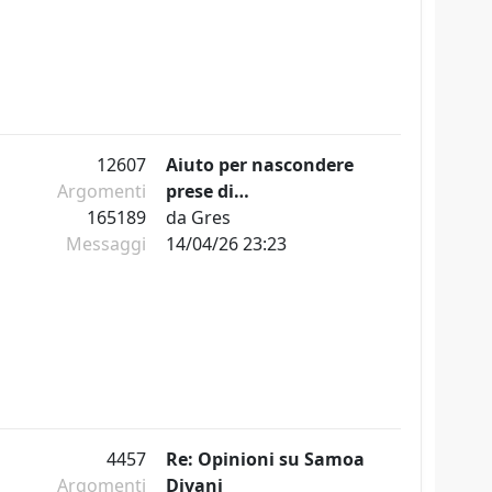
12607
Aiuto per nascondere
Argomenti
prese di…
165189
da
Gres
Messaggi
14/04/26 23:23
4457
Re: Opinioni su Samoa
Argomenti
Divani