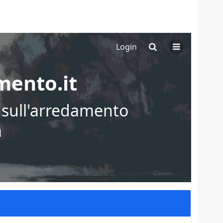
Login
ento.it
i sull'arredamento
a