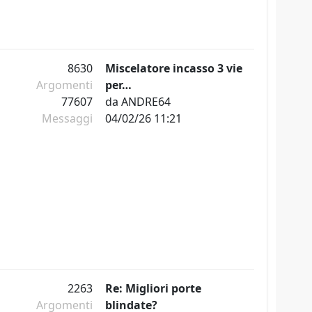
8630
Miscelatore incasso 3 vie
Argomenti
per…
77607
da
ANDRE64
Messaggi
04/02/26 11:21
2263
Re: Migliori porte
Argomenti
blindate?