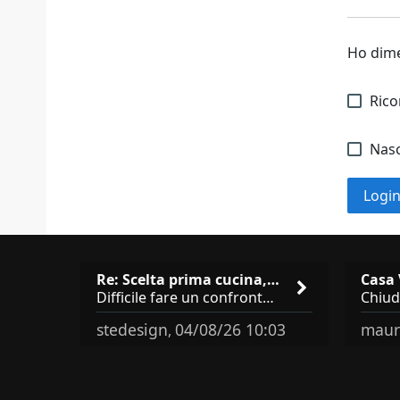
Ho dime
Ric
Nasc
Logi
Re: Scelta prima cucina, Modu…
Difficile fare un confronto! Da Veneta hai aggiunto i pensili a tutta altezza e una colonna dispensa da 30, che da soli
stedesign
04/08/26 10:03
maur
,