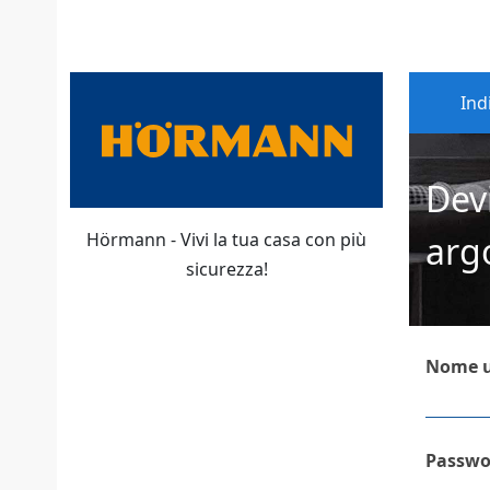
Ind
Devi
Hörmann - Vivi la tua casa con più
arg
sicurezza!
Nome u
Passwo