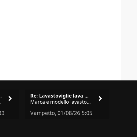
isto cucina …
Re: Lavastoviglie lava male: …
brand abbastanza simili come
Marca e modello lavastoviglie? Programma e Deterisvo utilizzato ? Decalcificatore è regolato in in base alla durezza
33
Vampetto
01/08/26 5:05
,