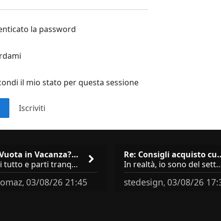
nticato la password
ordami
ondi il mio stato per questa sessione
n
Iscriviti
Casa Vuota in Vacanza? I 3 Er…
Re: Consigli acqu
Chiudi tutto e parti tranquillo? Sbagliato. Ci sono 3 comportamenti che dicono ai ladri &quot;sono via per due settimane
In realtà, io sono del settore e collaboro con vari negozi, ti possono dire che sono tutti 
omaz
03/08/26 21:45
stedesign
03/08/26 17:
,
,