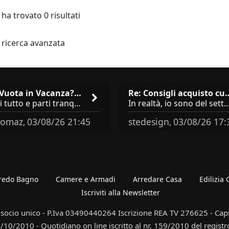
 ha trovato 0 risultati
a ricerca avanzata
Casa Vuota in Vacanza? I 3 Er…
Re: Consigli acqu
Chiudi tutto e parti tranquillo? Sbagliato. Ci sono 3 comportamenti che dicono ai ladri &quot;sono via per due settimane
In realtà, io sono del settore e collaboro con vari negozi, ti possono dire che sono tutti 
omaz
03/08/26 21:45
stedesign
03/08/26 17:
,
,
redo Bagno
Camere e Armadi
Arredare Casa
Edilizia
Iscriviti alla Newsletter
 socio unico - P.Iva 03490440264 Iscrizione REA TV 276625 - Capit
10/2010 - Quotidiano on line iscritto al nr. 159/2010 del registr