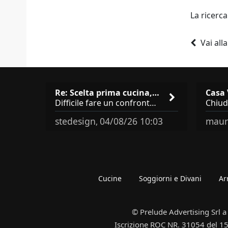
La ricerca
Vai all
Re: Scelta prima cucina, Modu…
Difficile fare un confronto! Da Veneta hai aggiunto i pensili a tutta altezza e una colonna dispensa da 30, che da soli
stedesign
04/08/26 10:03
maur
,
Cucine
Soggiorni e Divani
Ar
© Prelude Advertising Srl a
Iscrizione ROC NR. 31054 del 15/