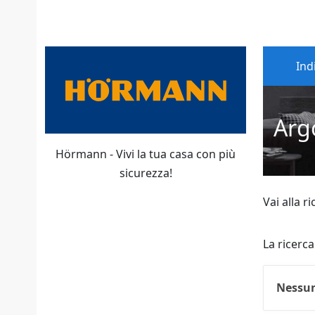
Ind
Arg
Hörmann - Vivi la tua casa con più
sicurezza!
Vai alla r
La ricerca
Nessun