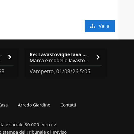
Vai a
isto cucina …
Re: Lavastoviglie lava male: …
brand abbastanza simili come
Marca e modello lavastoviglie? Programma e Deterisvo utilizzato ? Decalcificatore è regolato in in base alla durezza
33
Vampetto
01/08/26 5:05
,
 Casa
Arredo Giardino
Contatti
ale sociale 30.000 euro i.v.
o stampa del Tribunale di Treviso