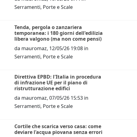
Serramenti, Porte e Scale
Tenda, pergola o zanzariera
temporanea: i 180 giorni dell'edilizia
libera valgono (ma non come pensi)
da
mauromaz
,
12/05/26 19:08
in
Serramenti, Porte e Scale
Direttiva EPBD: l'Italia in procedura
di infrazione UE per il piano di
ristrutturazione edifici
da
mauromaz
,
07/05/26 15:53
in
Serramenti, Porte e Scale
Cortile che scarica verso casa: come
deviare l'acqua piovana senza errori