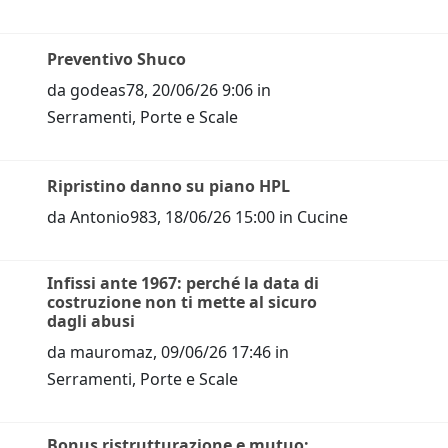
Preventivo Shuco
da
godeas78
,
20/06/26 9:06
in
Serramenti, Porte e Scale
Ripristino danno su piano HPL
da
Antonio983
,
18/06/26 15:00
in
Cucine
Infissi ante 1967: perché la data di
costruzione non ti mette al sicuro
dagli abusi
da
mauromaz
,
09/06/26 17:46
in
Serramenti, Porte e Scale
Bonus ristrutturazione e mutuo: