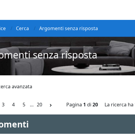
ice
Cerca
Argomenti senza risposta
omenti senza risposta
icerca avanzata
3
4
5
…
20
Pagina
1
di
20
La ricerca ha 
omenti