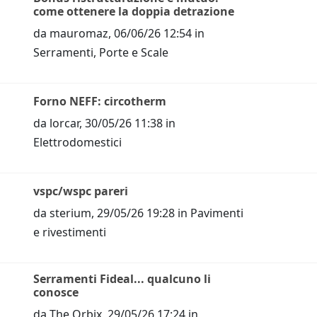
come ottenere la doppia detrazione
da
mauromaz
,
06/06/26 12:54
in
Serramenti, Porte e Scale
Forno NEFF: circotherm
da
lorcar
,
30/05/26 11:38
in
Elettrodomestici
vspc/wspc pareri
da
sterium
,
29/05/26 19:28
in
Pavimenti
e rivestimenti
Serramenti Fideal... qualcuno li
conosce
da
The Orbix
,
29/05/26 17:24
in