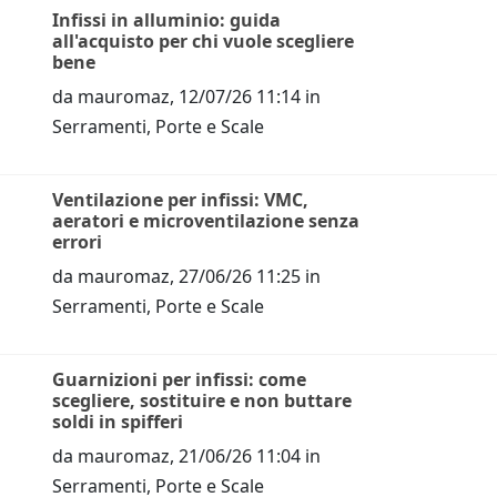
Infissi in alluminio: guida
all'acquisto per chi vuole scegliere
bene
da
mauromaz
,
12/07/26 11:14
in
Serramenti, Porte e Scale
Ventilazione per infissi: VMC,
aeratori e microventilazione senza
errori
da
mauromaz
,
27/06/26 11:25
in
Serramenti, Porte e Scale
Guarnizioni per infissi: come
scegliere, sostituire e non buttare
soldi in spifferi
da
mauromaz
,
21/06/26 11:04
in
Serramenti, Porte e Scale