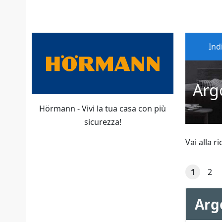
Ind
Arg
Hörmann - Vivi la tua casa con più
sicurezza!
Vai alla r
1
2
Arg