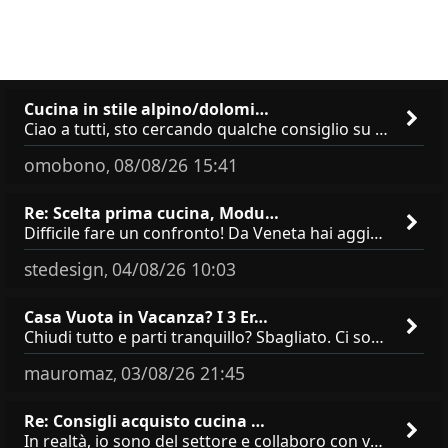
Cucina in stile alpino/dolomi…
Ciao a tutti, sto cercando qualche consiglio su **marchi/produttori di cucine in stile alpino, montano o dolomitico**,
omobono
08/08/26 15:41
,
Re: Scelta prima cucina, Modu…
Difficile fare un confronto! Da Veneta hai aggiunto i pensili a tutta altezza e una colonna dispensa da 30, che da soli
stedesign
04/08/26 10:03
,
Casa Vuota in Vacanza? I 3 Er…
Chiudi tutto e parti tranquillo? Sbagliato. Ci sono 3 comportamenti che dicono ai ladri &quot;sono via per due settimane
mauromaz
03/08/26 21:45
,
Re: Consigli acquisto cucina …
In realtà, io sono del settore e collaboro con vari negozi, ti possono dire che sono tutti brand abbastanza simili come