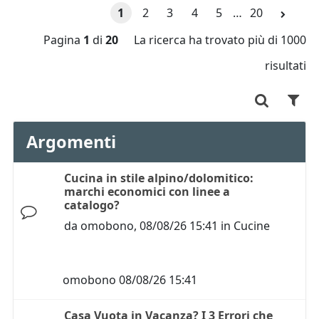
1
2
3
4
5
…
20
Pagina
1
di
20
La ricerca ha trovato più di 1000
risultati
Argomenti
Cucina in stile alpino/dolomitico:
marchi economici con linee a
catalogo?
da
omobono
,
08/08/26 15:41
in
Cucine
omobono
08/08/26 15:41
Casa Vuota in Vacanza? I 3 Errori che