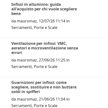
Infissi in alluminio: guida
all'acquisto per chi vuole scegliere
bene
da
mauromaz
,
12/07/26 11:14
in
Serramenti, Porte e Scale
Ventilazione per infissi: VMC,
aeratori e microventilazione senza
errori
da
mauromaz
,
27/06/26 11:25
in
Serramenti, Porte e Scale
Guarnizioni per infissi: come
scegliere, sostituire e non buttare
soldi in spifferi
da
mauromaz
,
21/06/26 11:04
in
Serramenti, Porte e Scale