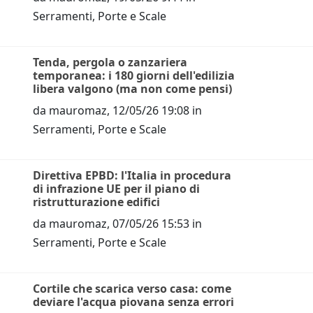
Serramenti, Porte e Scale
Tenda, pergola o zanzariera
temporanea: i 180 giorni dell'edilizia
libera valgono (ma non come pensi)
da
mauromaz
,
12/05/26 19:08
in
Serramenti, Porte e Scale
Direttiva EPBD: l'Italia in procedura
di infrazione UE per il piano di
ristrutturazione edifici
da
mauromaz
,
07/05/26 15:53
in
Serramenti, Porte e Scale
Cortile che scarica verso casa: come
deviare l'acqua piovana senza errori