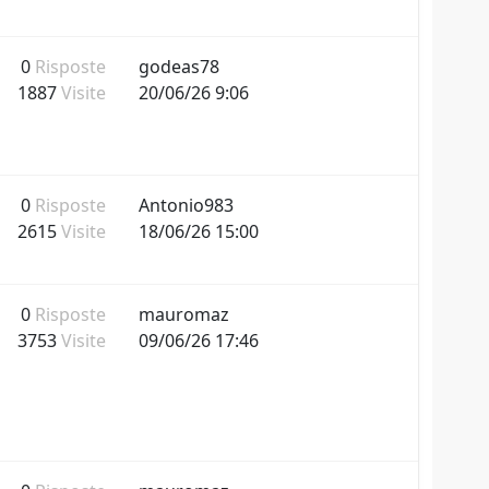
0
Risposte
godeas78
1887
Visite
20/06/26 9:06
0
Risposte
Antonio983
2615
Visite
18/06/26 15:00
0
Risposte
mauromaz
3753
Visite
09/06/26 17:46