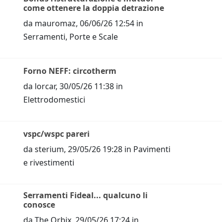
come ottenere la doppia detrazione
da
mauromaz
,
06/06/26 12:54
in
Serramenti, Porte e Scale
Forno NEFF: circotherm
da
lorcar
,
30/05/26 11:38
in
Elettrodomestici
vspc/wspc pareri
da
sterium
,
29/05/26 19:28
in
Pavimenti
e rivestimenti
Serramenti Fideal... qualcuno li
conosce
da
The Orbix
,
29/05/26 17:24
in