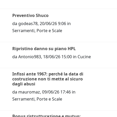
Preventivo Shuco
da
godeas78
,
20/06/26 9:06
in
Serramenti, Porte e Scale
Ripristino danno su piano HPL
da
Antonio983
,
18/06/26 15:00
in
Cucine
Infissi ante 1967: perché la data di
costruzione non ti mette al sicuro
dagli abusi
da
mauromaz
,
09/06/26 17:46
in
Serramenti, Porte e Scale
Bonus ristrutturazione e mutuo: