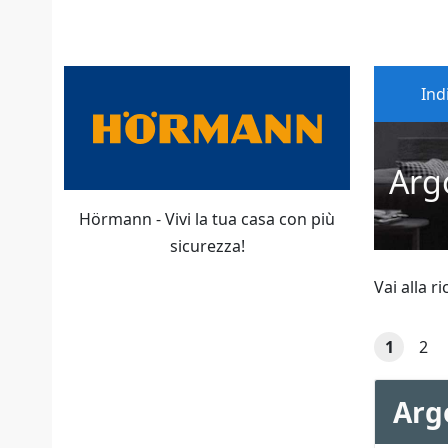
Ind
Arg
Hörmann - Vivi la tua casa con più
sicurezza!
Vai alla r
1
2
Arg