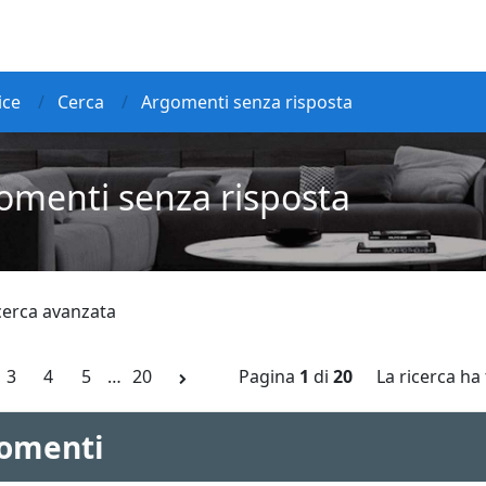
ice
Cerca
Argomenti senza risposta
omenti senza risposta
icerca avanzata
3
4
5
…
20
Pagina
1
di
20
La ricerca ha 
omenti