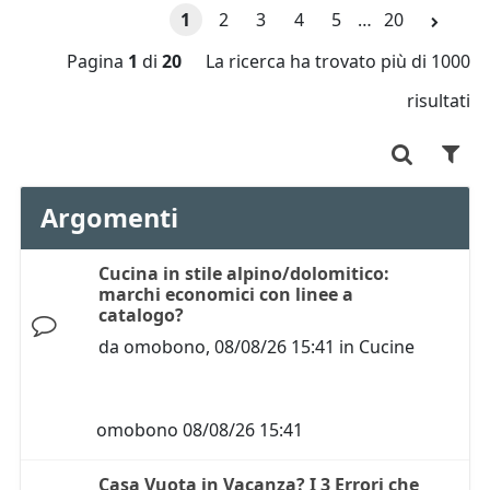
1
2
3
4
5
…
20
Pagina
1
di
20
La ricerca ha trovato più di 1000
risultati
Argomenti
Cucina in stile alpino/dolomitico:
marchi economici con linee a
catalogo?
da
omobono
,
08/08/26 15:41
in
Cucine
omobono
08/08/26 15:41
Casa Vuota in Vacanza? I 3 Errori che