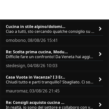
Cucina in stile alpino/dolomi…
Ciao a tutti, sto cercando qualche consiglio su **marchi/produttori di cucine in stile alpino, montano o dolomitico**,
omobono
08/08/26 15:41
,
Re: Scelta prima cucina, Modu…
Difficile fare un confronto! Da Veneta hai aggiunto i pensili a tutta altezza e una colonna dispensa da 30, che da soli
stedesign
04/08/26 10:03
,
Casa Vuota in Vacanza? I 3 Er…
Chiudi tutto e parti tranquillo? Sbagliato. Ci sono 3 comportamenti che dicono ai ladri &quot;sono via per due settimane
mauromaz
03/08/26 21:45
,
Re: Consigli acquisto cucina …
In realtà, io sono del settore e collaboro con vari negozi, ti possono dire che sono tutti brand abbastanza simili come