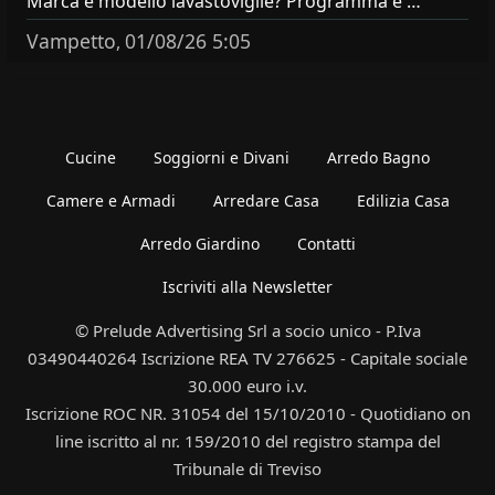
Marca e modello lavastoviglie? Programma e Deterisvo utilizzato ? Decalcificatore è regolato in in base alla durezza
Vampetto
01/08/26 5:05
,
Cucine
Soggiorni e Divani
Arredo Bagno
Camere e Armadi
Arredare Casa
Edilizia Casa
Arredo Giardino
Contatti
Iscriviti alla Newsletter
© Prelude Advertising Srl a socio unico - P.Iva
03490440264 Iscrizione REA TV 276625 - Capitale sociale
30.000 euro i.v.
Iscrizione ROC NR. 31054 del 15/10/2010 - Quotidiano on
line iscritto al nr. 159/2010 del registro stampa del
Tribunale di Treviso