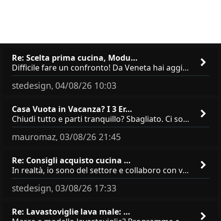
Re: Scelta prima cucina, Modu…
Difficile fare un confronto! Da Veneta hai aggiunto i pensili a tutta altezza e una colonna dispensa da 30, che da soli
stedesign
04/08/26 10:03
,
Casa Vuota in Vacanza? I 3 Er…
Chiudi tutto e parti tranquillo? Sbagliato. Ci sono 3 comportamenti che dicono ai ladri &quot;sono via per due settimane
mauromaz
03/08/26 21:45
,
Re: Consigli acquisto cucina …
In realtà, io sono del settore e collaboro con vari negozi, ti possono dire che sono tutti brand abbastanza simili come
stedesign
03/08/26 17:33
,
Re: Lavastoviglie lava male: …