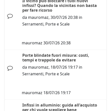
Il vicino può bloccare i tuoi nuovi
infissi? Quando la vicinitas non basta
per fare ricorso
da
mauromaz
,
30/07/26 20:38
in
Serramenti, Porte e Scale
mauromaz
30/07/26 20:38
Porte blindate fuori misura: costi,
tempi e trappole da evitare
da
mauromaz
,
18/07/26 19:17
in
Serramenti, Porte e Scale
mauromaz
18/07/26 19:17
Infissi in alluminio: guida all'acquisto
per chi vuole scegliere bene