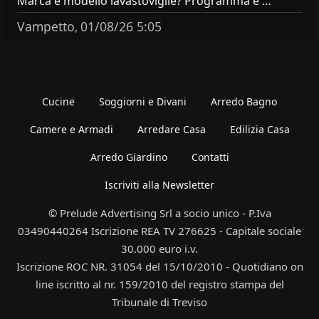
Marca e modello lavastoviglie? Programma e Deterisvo utilizzato ? Decalcificatore è regolato in in base alla durezza
Vampetto
01/08/26 5:05
,
Cucine
Soggiorni e Divani
Arredo Bagno
Camere e Armadi
Arredare Casa
Edilizia Casa
Arredo Giardino
Contatti
Iscriviti alla Newsletter
© Prelude Advertising Srl a socio unico - P.Iva
03490440264 Iscrizione REA TV 276625 - Capitale sociale
30.000 euro i.v.
Iscrizione ROC NR. 31054 del 15/10/2010 - Quotidiano on
line iscritto al nr. 159/2010 del registro stampa del
Tribunale di Treviso