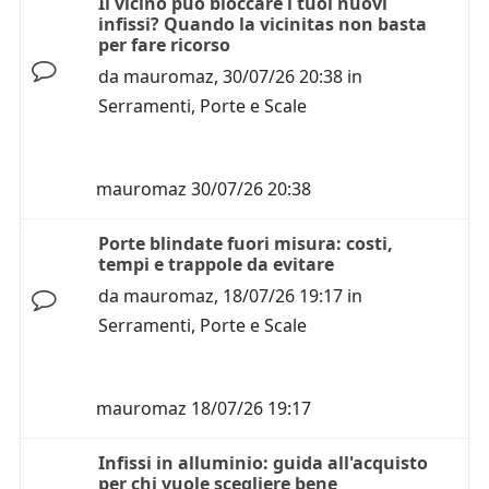
Il vicino può bloccare i tuoi nuovi
infissi? Quando la vicinitas non basta
per fare ricorso
da
mauromaz
,
30/07/26 20:38
in
Serramenti, Porte e Scale
mauromaz
30/07/26 20:38
Porte blindate fuori misura: costi,
tempi e trappole da evitare
da
mauromaz
,
18/07/26 19:17
in
Serramenti, Porte e Scale
mauromaz
18/07/26 19:17
Infissi in alluminio: guida all'acquisto
per chi vuole scegliere bene