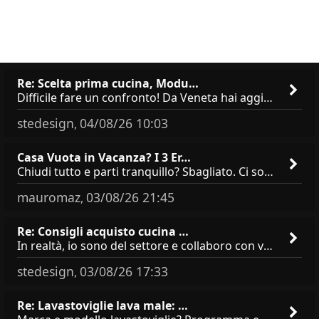
Re: Scelta prima cucina, Modu…
Difficile fare un confronto! Da Veneta hai aggiunto i pensili a tutta altezza e una colonna dispensa da 30, che da soli
stedesign
04/08/26 10:03
,
Casa Vuota in Vacanza? I 3 Er…
Chiudi tutto e parti tranquillo? Sbagliato. Ci sono 3 comportamenti che dicono ai ladri &quot;sono via per due settimane
mauromaz
03/08/26 21:45
,
Re: Consigli acquisto cucina …
In realtà, io sono del settore e collaboro con vari negozi, ti possono dire che sono tutti brand abbastanza simili come
stedesign
03/08/26 17:33
,
Re: Lavastoviglie lava male: …