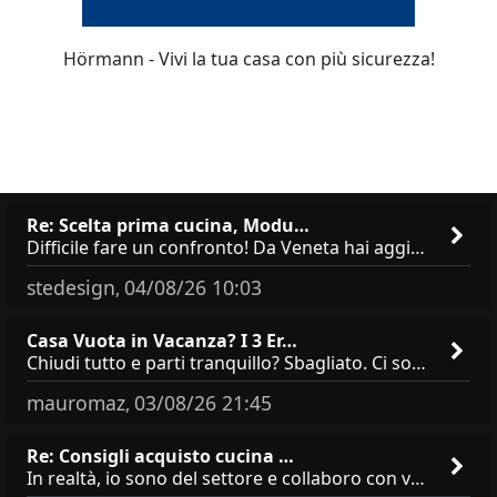
Hörmann - Vivi la tua casa con più sicurezza!
Re: Scelta prima cucina, Modu…
Difficile fare un confronto! Da Veneta hai aggiunto i pensili a tutta altezza e una colonna dispensa da 30, che da soli
stedesign
04/08/26 10:03
,
Casa Vuota in Vacanza? I 3 Er…
Chiudi tutto e parti tranquillo? Sbagliato. Ci sono 3 comportamenti che dicono ai ladri &quot;sono via per due settimane
mauromaz
03/08/26 21:45
,
Re: Consigli acquisto cucina …
In realtà, io sono del settore e collaboro con vari negozi, ti possono dire che sono tutti brand abbastanza simili come