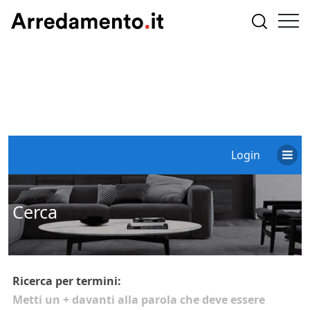
Login
Cerca
Ricerca per termini:
Metti un
+
davanti alla parola che deve essere