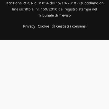
Iscrizione ROC NR. 31054 del 15/10/2010 - Quotidiano on
line iscritto al nr. 159/2010 del registro stampa del
Tribunale di Treviso
Privacy
Cookie
Gestisci i consensi