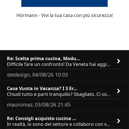
Hörmann - Vivi la tua casa con più sicurezza!
Re: Scelta prima cucina, Modu…
Difficile fare un confronto! Da Veneta hai aggiunto i pensili a tutta altezza e una colonna dispensa da 30, che da soli
stedesign
04/08/26 10:03
,
Casa Vuota in Vacanza? I 3 Er…
Chiudi tutto e parti tranquillo? Sbagliato. Ci sono 3 comportamenti che dicono ai ladri &quot;sono via per due settimane
mauromaz
03/08/26 21:45
,
Re: Consigli acquisto cucina …
In realtà, io sono del settore e collaboro con vari negozi, ti possono dire che sono tutti brand abbastanza simili come