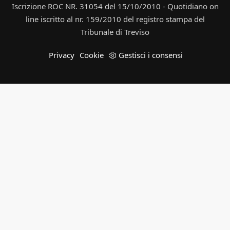
Iscrizione ROC NR. 31054 del 15/10/2010 - Quotidiano on
line iscritto al nr. 159/2010 del registro stampa del
Tribunale di Treviso
Privacy
Cookie
Gestisci i consensi