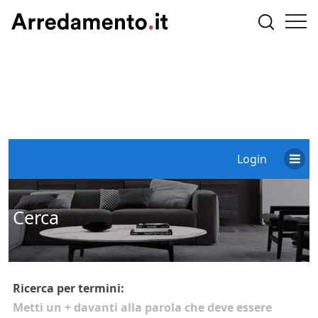
Login
Cerca
Ricerca per termini:
Metti un
+
davanti alla parola che deve essere