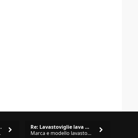
isto cucina …
Re: Lavastoviglie lava male: …
brand abbastanza simili come
Marca e modello lavastoviglie? Programma e Deterisvo utilizzato ? Decalcificatore è regolato in in base alla durezza