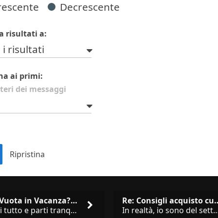
rescente
Decrescente
a risultati a:
 i risultati
na ai primi:
teri dei messaggi
Casa Vuota in Vacanza? I 3 Er…
Re: Consigli acqu
Chiudi tutto e parti tranquillo? Sbagliato. Ci sono 3 comportamenti che dicono ai ladri &quot;sono via per due settimane
In realtà, io sono del settore e collaboro con vari negozi, ti possono dire che sono tutti 