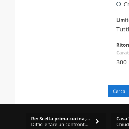
C
Limit
Tutti
Ritor
Carat
300
Re: Scelta prima cucina, Modu…
Difficile fare un confronto! Da Veneta hai aggiunto i pensili a tutta altezza e una colonna dispensa da 30, che da soli