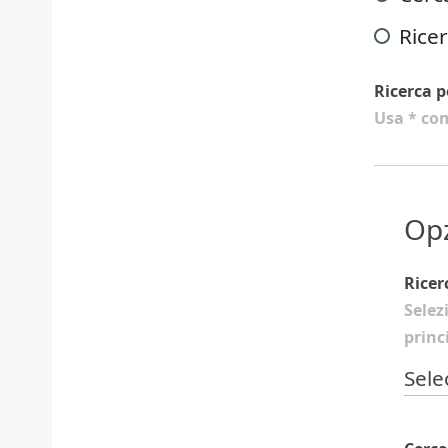
Ricer
Ricerca p
Usa * com
Opz
Ricer
Selez
princi