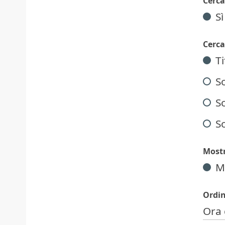
Cerca
Sì
Cerca
T
S
So
S
Mostr
M
Ordin
Ora 