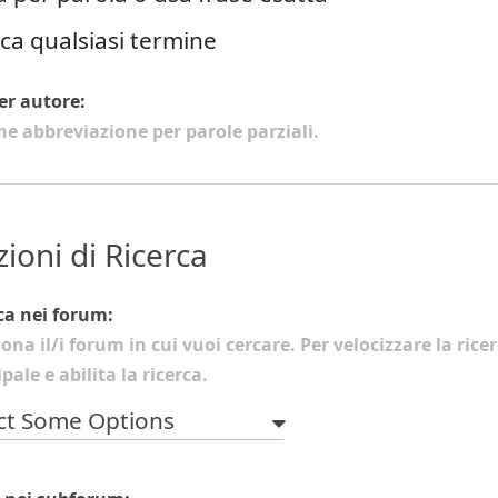
ca qualsiasi termine
er autore:
e abbreviazione per parole parziali.
ioni di Ricerca
ca nei forum:
iona il/i forum in cui vuoi cercare. Per velocizzare la ric
pale e abilita la ricerca.