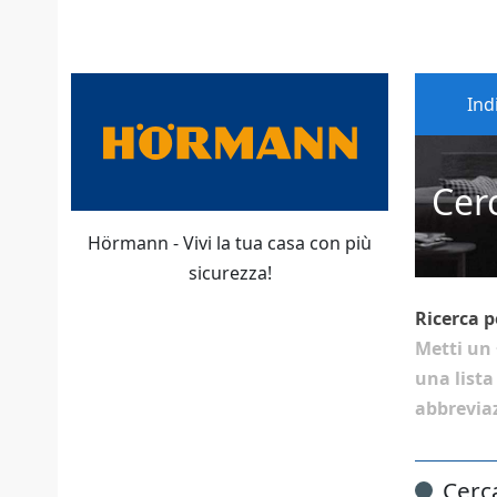
Ind
Cer
Hörmann - Vivi la tua casa con più
sicurezza!
Ricerca p
Metti un
una lista
abbreviaz
Cerc