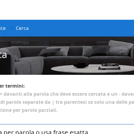
ice
Cerca
ca
er termini:
+
davanti alla parola che deve essere cercata e un
-
davan
 di parole separate da
|
tra parentesi se solo una delle p
ione per parole parziali.
a per parola o usa frase esatta