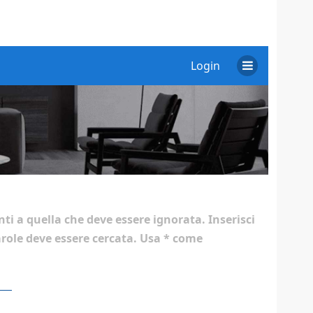
Login
ti a quella che deve essere ignorata. Inserisci
arole deve essere cercata. Usa * come