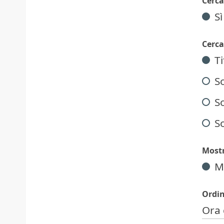
Cerca
Sì
Cerca
T
S
So
S
Mostr
M
Ordin
Ora 