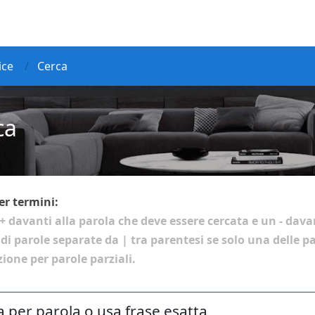
ice
Cerca
ca
er termini:
+
davanti alla parola che deve essere cercata e un
-
davan
 di parole separate da
|
tra parentesi se solo una delle p
ione per parole parziali.
a per parola o usa frase esatta