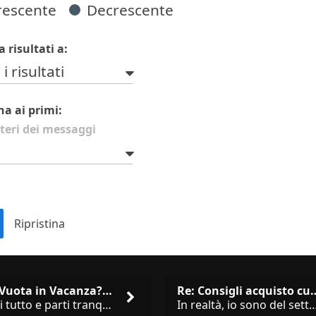
rescente
Decrescente
a risultati a:
 i risultati
na ai primi:
teri dei messaggi
Casa Vuota in Vacanza? I 3 Er…
Re: Consigli acqu
Chiudi tutto e parti tranquillo? Sbagliato. Ci sono 3 comportamenti che dicono ai ladri &quot;sono via per due settimane
In realtà, io sono del settore e collaboro con vari negozi, ti possono dire che sono tutti 