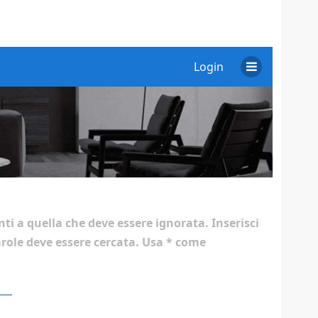
Login
ti a quella che deve essere ignorata. Inserisci
arole deve essere cercata. Usa * come