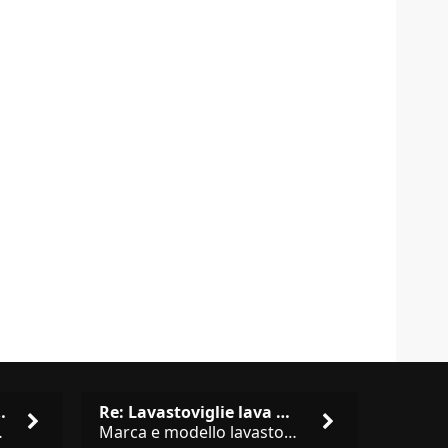
isto cucina …
Re: Lavastoviglie lava male: …
brand abbastanza simili come
Marca e modello lavastoviglie? Programma e Deterisvo utilizzato ? Decalcificatore è regolato in in base alla durezza