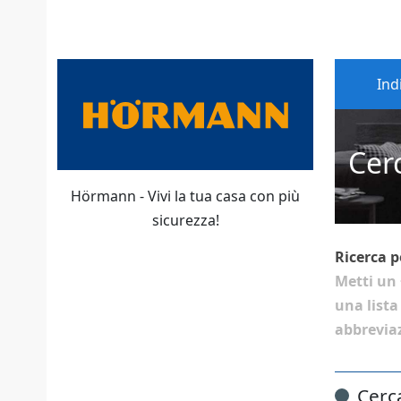
Ind
Cer
Hörmann - Vivi la tua casa con più
sicurezza!
Ricerca p
Metti un
una lista
abbreviaz
Cerc