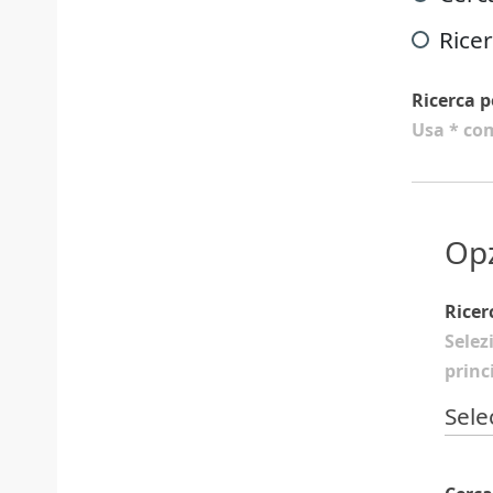
Ricer
Ricerca p
Usa * com
Opz
Ricer
Selez
princi