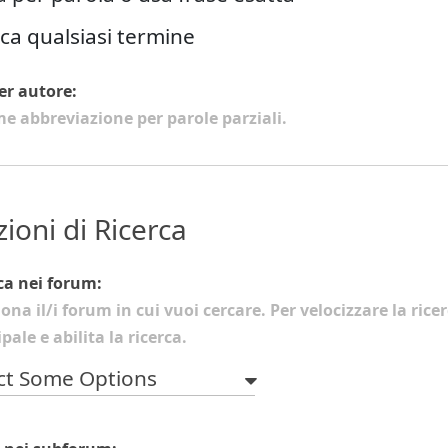
ca qualsiasi termine
er autore:
e abbreviazione per parole parziali.
ioni di Ricerca
ca nei forum:
iona il/i forum in cui vuoi cercare. Per velocizzare la ric
pale e abilita la ricerca.