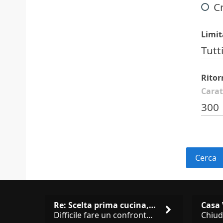
C
Limit
Tutti
Ritor
Carat
300
Re: Scelta prima cucina, Modu…
Difficile fare un confronto! Da Veneta hai aggiunto i pensili a tutta altezza e una colonna dispensa da 30, che da soli