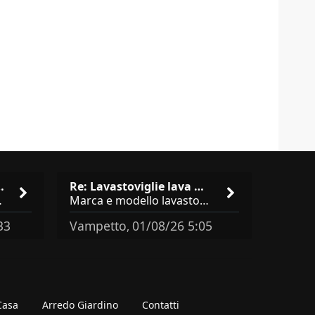
isto cucina …
Re: Lavastoviglie lava male: …
brand abbastanza simili come
Marca e modello lavastoviglie? Programma e Deterisvo utilizzato ? Decalcificatore è regolato in in base alla durezza
33
Vampetto
01/08/26 5:05
,
 Casa
Arredo Giardino
Contatti