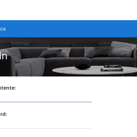
ice
in
tente:
rd: