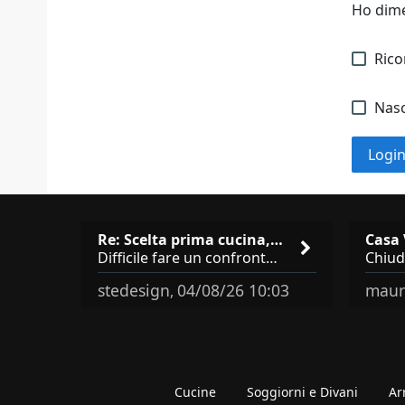
Ho dime
Ric
Nasc
Logi
Re: Scelta prima cucina, Modu…
Difficile fare un confronto! Da Veneta hai aggiunto i pensili a tutta altezza e una colonna dispensa da 30, che da soli
stedesign
04/08/26 10:03
maur
,
Cucine
Soggiorni e Divani
Ar