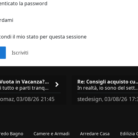
nticato la password
ordami
ondi il mio stato per questa sessione
n
Iscriviti
Casa Vuota in Vacanza? I 3 Er…
Re: Consigli acqu
Chiudi tutto e parti tranquillo? Sbagliato. Ci sono 3 comportamenti che dicono ai ladri &quot;sono via per due settimane
In realtà, io sono del settore e collaboro con vari negozi, ti possono dire che sono tutti 
omaz
03/08/26 21:45
stedesign
03/08/26 17:
,
,
redo Bagno
Camere e Armadi
Arredare Casa
Edilizia