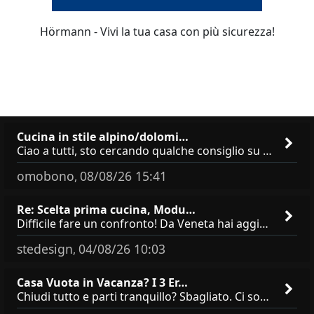
Hörmann - Vivi la tua casa con più sicurezza!
Cucina in stile alpino/dolomi…
Ciao a tutti, sto cercando qualche consiglio su **marchi/produttori di cucine in stile alpino, montano o dolomitico**,
omobono
08/08/26 15:41
,
Re: Scelta prima cucina, Modu…
Difficile fare un confronto! Da Veneta hai aggiunto i pensili a tutta altezza e una colonna dispensa da 30, che da soli
stedesign
04/08/26 10:03
,
Casa Vuota in Vacanza? I 3 Er…
Chiudi tutto e parti tranquillo? Sbagliato. Ci sono 3 comportamenti che dicono ai ladri &quot;sono via per due settimane