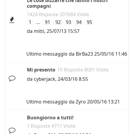
Le cose bizzarre che fanno i nostri
compagni
1424 Risposte 207684 Visite
1
…
91
92
93
94
95
da
mitti
,
25/07/13 15:57
Ultimo messaggio da
BirBa23
25/05/16 11:46
Mi presento
10 Risposte 8001 Visite
da
cyberjack
,
24/03/16 8:55
Ultimo messaggio da
Zyro
20/05/16 13:21
Buongiorno a tutti!
1 Risposte 4711 Visite