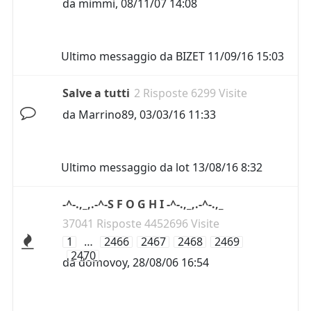
da
mimmi
,
08/11/07 14:08
Ultimo messaggio da
BIZET
11/09/16 15:03
Salve a tutti
2 Risposte 6299 Visite
da
Marrino89
,
03/03/16 11:33
Ultimo messaggio da
lot
13/08/16 8:32
-^-.,_,.-^-S F O G H I -^-.,_,.-^-.,_
37041 Risposte 4452696 Visite
1
…
2466
2467
2468
2469
2470
da
domovoy
,
28/08/06 16:54