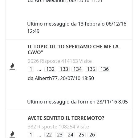
da
ArchMelandri
,
06/12/16 11:21
Ultimo messaggio da
13 febbraio
06/12/16
12:49
IL TOPIC DI "IO SPERIAMO CHE ME LA
CAVO"
2026 Risposte 414163 Visite
1
…
132
133
134
135
136
da
Alberth77
,
20/07/10 18:50
Ultimo messaggio da
formen
28/11/16 8:05
AVETE SENTITO IL TERREMOTO?
382 Risposte 108254 Visite
1
…
22
23
24
25
26