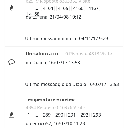
62519 Risposte 8303352 Visite
1
…
4164
4165
4166
4167
4168
da
Lorena
,
21/04/08 10:12
Ultimo messaggio da
lot
04/11/17 9:29
Un saluto a tutti
0 Risposte 4813 Visite
da
Diablo
,
16/07/17 13:53
Ultimo messaggio da
Diablo
16/07/17 13:53
Temperature e meteo
4394 Risposte 616976 Visite
1
…
289
290
291
292
293
da
enrico57
,
16/07/10 11:23