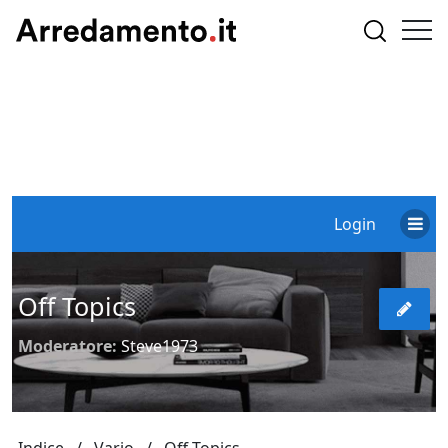
Login
Off Topics
Moderatore:
Steve1973