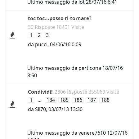
Ultimo messaggio da
lot
28/07/16 6:41
toc toc...posso ri-tornare?
30 Risposte 18491 Visite
1
2
3
da
pucci
,
04/06/16 0:09
Ultimo messaggio da
perticona
18/07/16
8:50
Condividi!
2806 Risposte 355069 Visite
1
…
184
185
186
187
188
da
Sil70
,
03/07/13 13:30
Ultimo messaggio da
venere7610
12/07/16