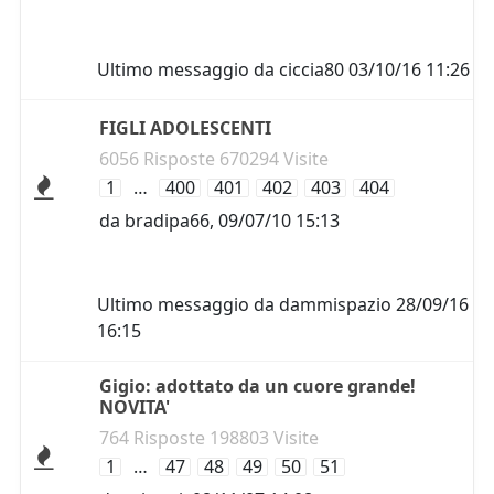
Ultimo messaggio da
ciccia80
03/10/16 11:26
FIGLI ADOLESCENTI
6056 Risposte 670294 Visite
1
…
400
401
402
403
404
da
bradipa66
,
09/07/10 15:13
Ultimo messaggio da
dammispazio
28/09/16
16:15
Gigio: adottato da un cuore grande!
NOVITA'
764 Risposte 198803 Visite
1
…
47
48
49
50
51