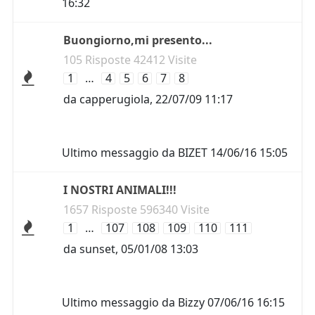
16:32
Buongiorno,mi presento...
105 Risposte 42412 Visite
1
…
4
5
6
7
8
da
capperugiola
,
22/07/09 11:17
Ultimo messaggio da
BIZET
14/06/16 15:05
I NOSTRI ANIMALI!!!
1657 Risposte 596340 Visite
1
…
107
108
109
110
111
da
sunset
,
05/01/08 13:03
Ultimo messaggio da
Bizzy
07/06/16 16:15