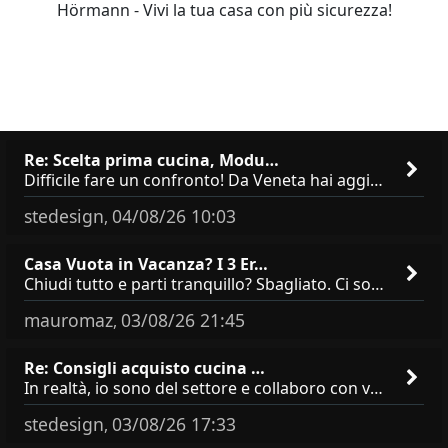
Hörmann - Vivi la tua casa con più sicurezza!
Re: Scelta prima cucina, Modu…
Difficile fare un confronto! Da Veneta hai aggiunto i pensili a tutta altezza e una colonna dispensa da 30, che da soli
stedesign
04/08/26 10:03
,
Casa Vuota in Vacanza? I 3 Er…
Chiudi tutto e parti tranquillo? Sbagliato. Ci sono 3 comportamenti che dicono ai ladri &quot;sono via per due settimane
mauromaz
03/08/26 21:45
,
Re: Consigli acquisto cucina …
In realtà, io sono del settore e collaboro con vari negozi, ti possono dire che sono tutti brand abbastanza simili come
stedesign
03/08/26 17:33
,