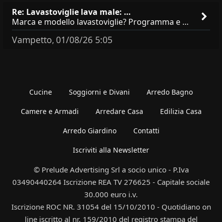
Re: Lavastoviglie lava male: …
Marca e modello lavastoviglie? Programma e Deterisvo utilizzato ? Decalcificatore è regolato in in base alla durezza
Vampetto
01/08/26 5:05
,
Cucine
Soggiorni e Divani
Arredo Bagno
Camere e Armadi
Arredare Casa
Edilizia Casa
Arredo Giardino
Contatti
Iscriviti alla Newsletter
© Prelude Advertising Srl a socio unico - P.Iva
03490440264 Iscrizione REA TV 276625 - Capitale sociale
30.000 euro i.v.
Iscrizione ROC NR. 31054 del 15/10/2010 - Quotidiano on
line iscritto al nr. 159/2010 del registro stampa del