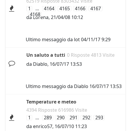
62519 Risposte 8303432 Visite
1
…
4164
4165
4166
4167
4168
da
Lorena
,
21/04/08 10:12
Ultimo messaggio da
lot
04/11/17 9:29
Un saluto a tutti
0 Risposte 4813 Visite
da
Diablo
,
16/07/17 13:53
Ultimo messaggio da
Diablo
16/07/17 13:53
Temperature e meteo
4394 Risposte 616986 Visite
1
…
289
290
291
292
293
da
enrico57
,
16/07/10 11:23