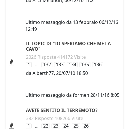
da
ArchMelandri
,
06/12/16 11:21
Ultimo messaggio da
13 febbraio
06/12/16
12:49
IL TOPIC DI "IO SPERIAMO CHE ME LA
CAVO"
2026 Risposte 414172 Visite
1
…
132
133
134
135
136
da
Alberth77
,
20/07/10 18:50
Ultimo messaggio da
formen
28/11/16 8:05
AVETE SENTITO IL TERREMOTO?
382 Risposte 108266 Visite
1
…
22
23
24
25
26