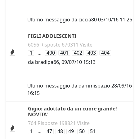
Ultimo messaggio da
ciccia80
03/10/16 11:26
FIGLI ADOLESCENTI
6056 Risposte 670311 Visite
1
…
400
401
402
403
404
da
bradipa66
,
09/07/10 15:13
Ultimo messaggio da
dammispazio
28/09/16
16:15
Gigio: adottato da un cuore grande!
NOVITA'
764 Risposte 198821 Visite
1
…
47
48
49
50
51