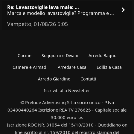
Re: Lavastoviglie lava male: …
Marca e modello lavastoviglie? Programma e Deterisvo utilizzato ? Decalcificatore è regolato in in base alla durezza
Vampetto
01/08/26 5:05
,
Cucine
Soggiorni e Divani
Arredo Bagno
Camere e Armadi
Arredare Casa
Edilizia Casa
Arredo Giardino
Contatti
Iscriviti alla Newsletter
© Prelude Advertising Srl a socio unico - P.Iva
03490440264 Iscrizione REA TV 276625 - Capitale sociale
30.000 euro i.v.
Iscrizione ROC NR. 31054 del 15/10/2010 - Quotidiano on
line iscritto al nr. 159/2010 del registro stampa del