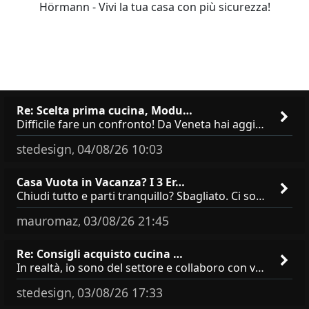
Hörmann - Vivi la tua casa con più sicurezza!
Re: Scelta prima cucina, Modu…
Difficile fare un confronto! Da Veneta hai aggiunto i pensili a tutta altezza e una colonna dispensa da 30, che da soli
stedesign
04/08/26 10:03
,
Casa Vuota in Vacanza? I 3 Er…
Chiudi tutto e parti tranquillo? Sbagliato. Ci sono 3 comportamenti che dicono ai ladri &quot;sono via per due settimane
mauromaz
03/08/26 21:45
,
Re: Consigli acquisto cucina …
In realtà, io sono del settore e collaboro con vari negozi, ti possono dire che sono tutti brand abbastanza simili come
stedesign
03/08/26 17:33
,