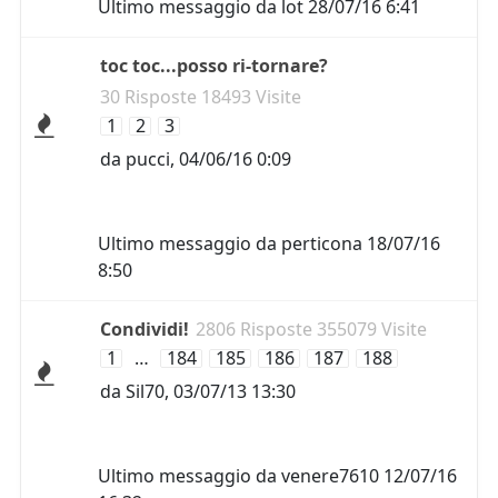
Ultimo messaggio da
lot
28/07/16 6:41
toc toc...posso ri-tornare?
30 Risposte 18493 Visite
1
2
3
da
pucci
,
04/06/16 0:09
Ultimo messaggio da
perticona
18/07/16
8:50
Condividi!
2806 Risposte 355079 Visite
1
…
184
185
186
187
188
da
Sil70
,
03/07/13 13:30
Ultimo messaggio da
venere7610
12/07/16