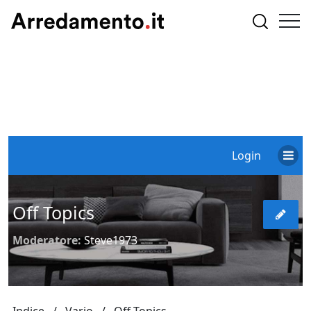
Login
Off Topics
Moderatore:
Steve1973