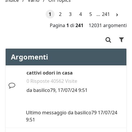
Indice
Vario
Off Topics
1
2
3
4
5
…
241
Pagina
1
di
241
12031 argomenti
Argomenti
cattivi odori in casa
0 Risposte 40562 Visite
da
basilico79
,
17/07/24 9:51
Ultimo messaggio da
basilico79
17/07/24
9:51