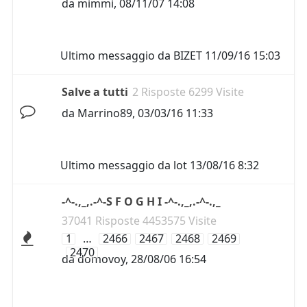
da
mimmi
,
08/11/07 14:08
Ultimo messaggio da
BIZET
11/09/16 15:03
Salve a tutti
2 Risposte 6299 Visite
da
Marrino89
,
03/03/16 11:33
Ultimo messaggio da
lot
13/08/16 8:32
-^-.,_,.-^-S F O G H I -^-.,_,.-^-.,_
37041 Risposte 4453575 Visite
1
…
2466
2467
2468
2469
2470
da
domovoy
,
28/08/06 16:54