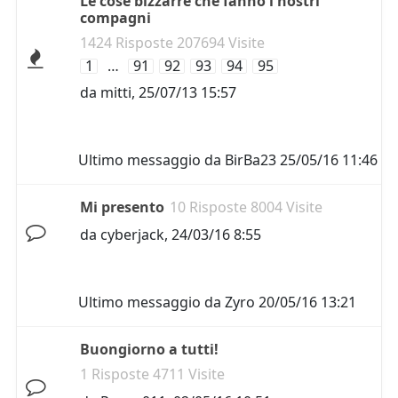
Le cose bizzarre che fanno i nostri
compagni
1424 Risposte 207694 Visite
1
…
91
92
93
94
95
da
mitti
,
25/07/13 15:57
Ultimo messaggio da
BirBa23
25/05/16 11:46
Mi presento
10 Risposte 8004 Visite
da
cyberjack
,
24/03/16 8:55
Ultimo messaggio da
Zyro
20/05/16 13:21
Buongiorno a tutti!
1 Risposte 4711 Visite