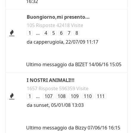
16:32
Buongiorno,mi presento...
105 Risposte 42418 Visite
1
…
4
5
6
7
8
da
capperugiola
,
22/07/09 11:17
Ultimo messaggio da
BIZET
14/06/16 15:05
I NOSTRI ANIMALI!!!
1657 Risposte 596359 Visite
1
…
107
108
109
110
111
da
sunset
,
05/01/08 13:03
Ultimo messaggio da
Bizzy
07/06/16 16:15