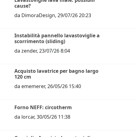
Lavastoviglie lava male: possibili
cause?
da
DimoraDesign
,
29/07/26 20:23
Instabilità pannello lavastoviglie a
scorrimento (sliding)
da
zender
,
23/07/26 8:04
Acquisto lavatrice per bagno largo
120 cm
da
ememerer
,
26/05/26 15:40
Forno NEFF: circotherm
da
lorcar
,
30/05/26 11:38