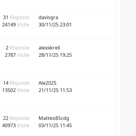
31
Risposte
davisgra
24149
Visite
30/11/25 23:01
2
Risposte
alexxkrell
2787
Visite
28/11/25 19:25
14
Risposte
Ale2025
13502
Visite
21/11/25 11:53
22
Risposte
Matteo85cdg
40973
Visite
03/11/25 11:45