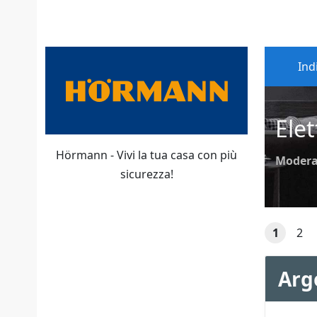
Ind
Ele
Hörmann - Vivi la tua casa con più
Modera
sicurezza!
1
2
Arg