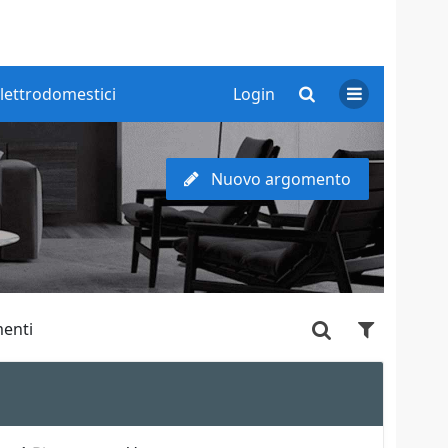
lettrodomestici
Login
Nuovo argomento
enti