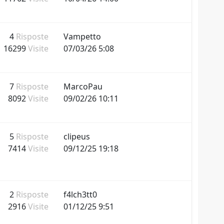
4
Risposte
Vampetto
16299
Visite
07/03/26 5:08
7
Risposte
MarcoPau
8092
Visite
09/02/26 10:11
5
Risposte
clipeus
7414
Visite
09/12/25 19:18
2
Risposte
f4lch3tt0
2916
Visite
01/12/25 9:51