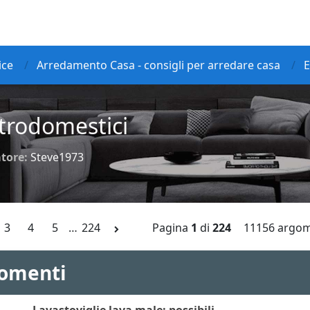
ice
Arredamento Casa - consigli per arredare casa
E
ttrodomestici
tore:
Steve1973
3
4
5
…
224
Pagina
1
di
224
11156 argom
omenti