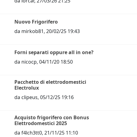
da
lorcar
,
27/03/26 21:25
Nuovo Frigorifero
da
mirkob81
,
20/02/25 19:43
Forni separati oppure all in one?
da
nicocp
,
04/11/20 18:50
Pacchetto di elettrodomestici
Electrolux
da
clipeus
,
05/12/25 19:16
Acquisto frigorifero con Bonus
Elettrodomestici 2025
da
f4lch3tt0
,
21/11/25 11:10