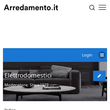
Login
Elettrodomestici
Moderatore:
Steve1973