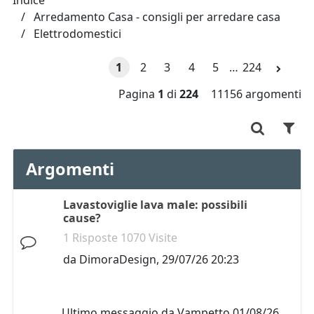
Indice
Arredamento Casa - consigli per arredare casa
Elettrodomestici
1
2
3
4
5
…
224
Pagina
1
di
224
11156 argomenti
Argomenti
Lavastoviglie lava male: possibili
cause?
1 Risposte 1070 Visite
da
DimoraDesign
,
29/07/26 20:23
Ultimo messaggio da
Vampetto
01/08/26