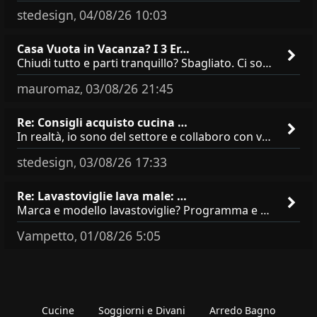
stedesign
04/08/26 10:03
,
Casa Vuota in Vacanza? I 3 Er…
Chiudi tutto e parti tranquillo? Sbagliato. Ci sono 3 comportamenti che dicono ai ladri &quot;sono via per due settimane
mauromaz
03/08/26 21:45
,
Re: Consigli acquisto cucina …
In realtà, io sono del settore e collaboro con vari negozi, ti possono dire che sono tutti brand abbastanza simili come
stedesign
03/08/26 17:33
,
Re: Lavastoviglie lava male: …
Marca e modello lavastoviglie? Programma e Deterisvo utilizzato ? Decalcificatore è regolato in in base alla durezza
Vampetto
01/08/26 5:05
,
Cucine
Soggiorni e Divani
Arredo Bagno