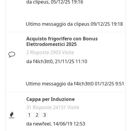
da
clipeus
,
05/12/25 19:16
Ultimo messaggio da
clipeus
09/12/25 19:18
Acquisto frigorifero con Bonus
Elettrodomestici 2025
2 Risposte 2903 Visite
da
f4lch3tt0
,
21/11/25 11:10
Ultimo messaggio da
f4lch3tt0
01/12/25 9:51
Cappa per Induzione
31 Risposte 24131 Visite
1
2
3
da
newfeel
,
14/06/19 12:53