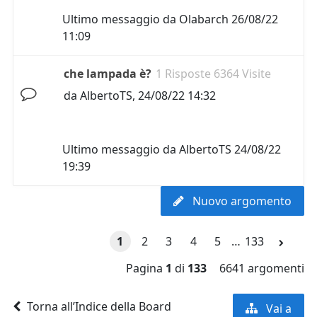
Ultimo messaggio da
Olabarch
26/08/22
11:09
che lampada è?
1 Risposte 6364 Visite
da
AlbertoTS
,
24/08/22 14:32
Ultimo messaggio da
AlbertoTS
24/08/22
19:39
Nuovo argomento
1
2
3
4
5
…
133
Pagina
1
di
133
6641 argomenti
Torna all’Indice della Board
Vai a