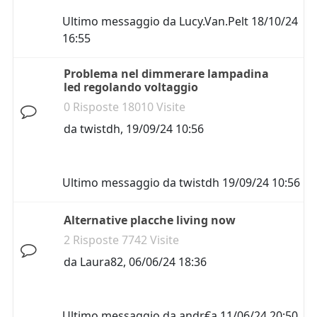
Ultimo messaggio da
Lucy.Van.Pelt
18/10/24
16:55
Problema nel dimmerare lampadina
led regolando voltaggio
0 Risposte 18010 Visite
da
twistdh
,
19/09/24 10:56
Ultimo messaggio da
twistdh
19/09/24 10:56
Alternative placche living now
2 Risposte 7742 Visite
da
Laura82
,
06/06/24 18:36
Ultimo messaggio da
andr€a
11/06/24 20:50