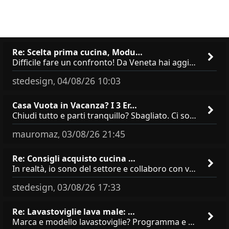
Re: Scelta prima cucina, Modu…
Difficile fare un confronto! Da Veneta hai aggiunto i pensili a tutta altezza e una colonna dispensa da 30, che da soli
stedesign
04/08/26 10:03
,
Casa Vuota in Vacanza? I 3 Er…
Chiudi tutto e parti tranquillo? Sbagliato. Ci sono 3 comportamenti che dicono ai ladri &quot;sono via per due settimane
mauromaz
03/08/26 21:45
,
Re: Consigli acquisto cucina …
In realtà, io sono del settore e collaboro con vari negozi, ti possono dire che sono tutti brand abbastanza simili come
stedesign
03/08/26 17:33
,
Re: Lavastoviglie lava male: …
Marca e modello lavastoviglie? Programma e Deterisvo utilizzato ? Decalcificatore è regolato in in base alla durezza