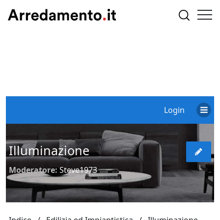
Login
Illuminazione
Moderatore:
Steve1973