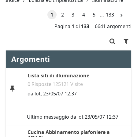
Indice
Edilizia ed Impiantistica
Illuminazione
1
2
3
4
5
…
133
Pagina
1
di
133
6641 argomenti
Argomenti
Lista siti di illuminazione
0 Risposte 125121 Visite
da
lot
,
23/05/07 12:37
Ultimo messaggio da
lot
23/05/07 12:37
Cucina Abbinamento plafoniere a