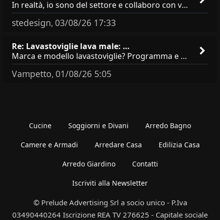
In realtà, io sono del settore e collaboro con vari negozi, ti possono dire che sono tutti brand abbastanza simili come
stedesign
03/08/26 17:33
,
Re: Lavastoviglie lava male: …
Marca e modello lavastoviglie? Programma e Deterisvo utilizzato ? Decalcificatore è regolato in in base alla durezza
Vampetto
01/08/26 5:05
,
Cucine
Soggiorni e Divani
Arredo Bagno
Camere e Armadi
Arredare Casa
Edilizia Casa
Arredo Giardino
Contatti
Iscriviti alla Newsletter
© Prelude Advertising Srl a socio unico - P.Iva
03490440264 Iscrizione REA TV 276625 - Capitale sociale