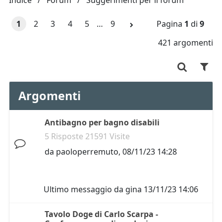
Indice
Forum
Suggerimenti per il forum
1
2
3
4
5
…
9
Pagina
1
di
9
421 argomenti
Argomenti
Antibagno per bagno disabili
5 Risposte 21591 Visite
da
paoloperremuto
,
08/11/23 14:28
Ultimo messaggio da
gina
13/11/23 14:06
Tavolo Doge di Carlo Scarpa -