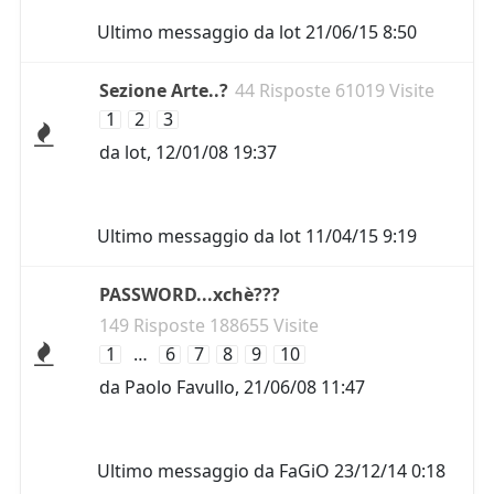
Ultimo messaggio da
lot
21/06/15 8:50
Sezione Arte..?
44 Risposte 61019 Visite
1
2
3
da
lot
,
12/01/08 19:37
Ultimo messaggio da
lot
11/04/15 9:19
PASSWORD...xchè???
149 Risposte 188655 Visite
1
…
6
7
8
9
10
da
Paolo Favullo
,
21/06/08 11:47
Ultimo messaggio da
FaGiO
23/12/14 0:18