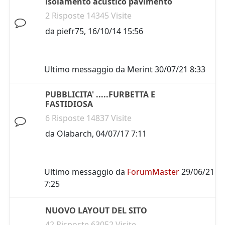
isolamento acustico pavimento
2 Risposte 14345 Visite
da
piefr75
,
16/10/14 15:56
Ultimo messaggio da
Merint
30/07/21 8:33
PUBBLICITA' .....FURBETTA E
FASTIDIOSA
6 Risposte 14837 Visite
da
Olabarch
,
04/07/17 7:11
Ultimo messaggio da
ForumMaster
29/06/21
7:25
NUOVO LAYOUT DEL SITO
42 Risposte 63052 Visite