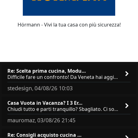
Hörmann - Vivi la tua casa con più sicurezza!
Re: Scelta prima cucina, Modu…
Difficile fare un confronto! Da Veneta hai aggiunto i pensili a tutta altezza e una colonna dispensa da 30, che da soli
stedesign
04/08/26 10:03
,
Casa Vuota in Vacanza? I 3 Er…
Chiudi tutto e parti tranquillo? Sbagliato. Ci sono 3 comportamenti che dicono ai ladri &quot;sono via per due settimane
mauromaz
03/08/26 21:45
,
Re: Consigli acquisto cucina …