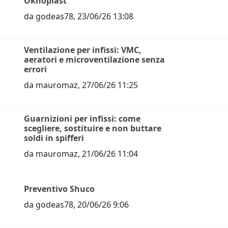
Oknoplast
da
godeas78
,
23/06/26 13:08
Ventilazione per infissi: VMC,
aeratori e microventilazione senza
errori
da
mauromaz
,
27/06/26 11:25
Guarnizioni per infissi: come
scegliere, sostituire e non buttare
soldi in spifferi
da
mauromaz
,
21/06/26 11:04
Preventivo Shuco
da
godeas78
,
20/06/26 9:06