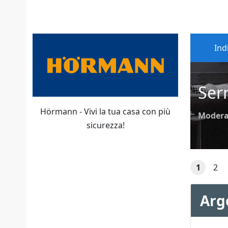
Ind
Ser
Hörmann - Vivi la tua casa con più
Modera
sicurezza!
1
2
Arg