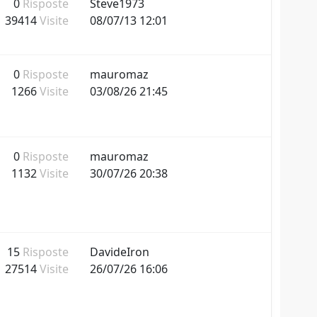
0
Risposte
Steve1973
39414
Visite
08/07/13 12:01
0
Risposte
mauromaz
1266
Visite
03/08/26 21:45
0
Risposte
mauromaz
1132
Visite
30/07/26 20:38
15
Risposte
DavideIron
27514
Visite
26/07/26 16:06