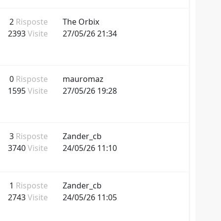
2
Risposte
The Orbix
2393
Visite
27/05/26 21:34
0
Risposte
mauromaz
1595
Visite
27/05/26 19:28
3
Risposte
Zander_cb
3740
Visite
24/05/26 11:10
1
Risposte
Zander_cb
2743
Visite
24/05/26 11:05