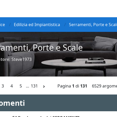
ice
Edilizia ed Impiantistica
Serramenti, Porte e Scal
ramenti, Porte e Scale
tore:
Steve1973
3
4
5
…
131
Pagina
1
di
131
6529 argome
omenti