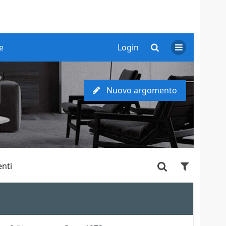
e
Login
Nuovo argomento
nti