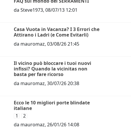
FAQ sul mondo dei SERRAMENTI
da
Steve1973
,
08/07/13 12:01
Casa Vuota in Vacanza? I 3 Errori che
Attirano i Ladri (e Come Evitarli)
da
mauromaz
,
03/08/26 21:45
Il vicino può bloccare i tuoi nuovi
infissi? Quando la vicinitas non
basta per fare ricorso
da
mauromaz
,
30/07/26 20:38
Ecco le 10 migliori porte blindate
italiane
1
2
da
mauromaz
,
26/01/26 14:08