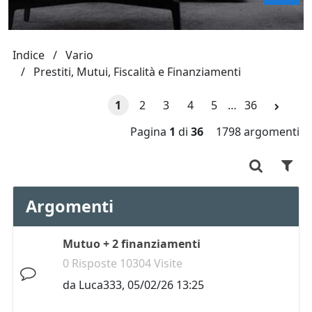
Indice
Vario
Prestiti, Mutui, Fiscalità e Finanziamenti
1
2
3
4
5
…
36
Pagina
1
di
36
1798 argomenti
Argomenti
Mutuo + 2 finanziamenti
0 Risposte 10304 Visite
da
Luca333
,
05/02/26 13:25