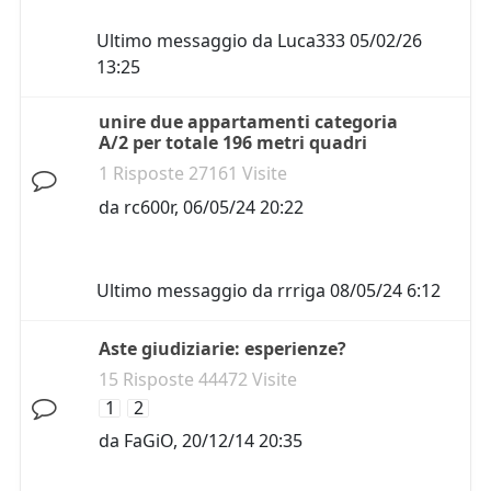
Ultimo messaggio da
Luca333
05/02/26
13:25
unire due appartamenti categoria
A/2 per totale 196 metri quadri
1 Risposte 27161 Visite
da
rc600r
,
06/05/24 20:22
Ultimo messaggio da
rrriga
08/05/24 6:12
Aste giudiziarie: esperienze?
15 Risposte 44472 Visite
1
2
da
FaGiO
,
20/12/14 20:35