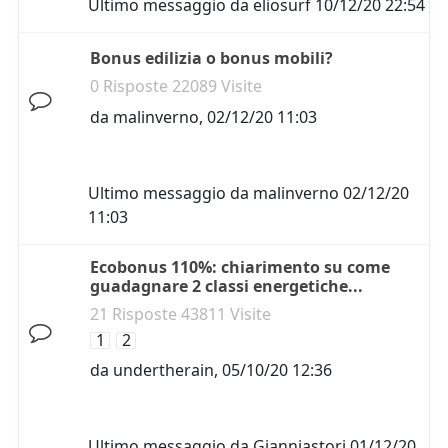
Ultimo messaggio da
eliosurf
10/12/20 22:54
Bonus edilizia o bonus mobili?
0 Risposte 22089 Visite
da
malinverno
,
02/12/20 11:03
Ultimo messaggio da
malinverno
02/12/20
11:03
Ecobonus 110%: chiarimento su come
guadagnare 2 classi energetiche...
21 Risposte 43811 Visite
1
2
da
undertherain
,
05/10/20 12:36
Ultimo messaggio da
Gianniastori
01/12/20