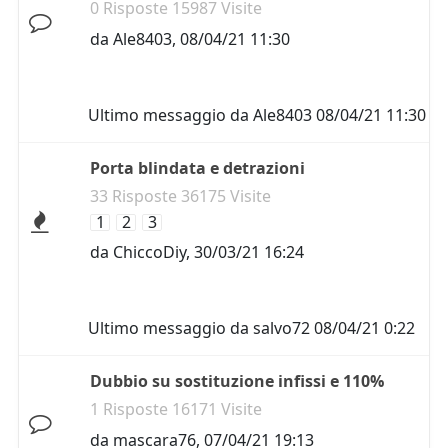
0 Risposte 15987 Visite
da
Ale8403
,
08/04/21 11:30
Ultimo messaggio da
Ale8403
08/04/21 11:30
Porta blindata e detrazioni
33 Risposte 36175 Visite
1
2
3
da
ChiccoDiy
,
30/03/21 16:24
Ultimo messaggio da
salvo72
08/04/21 0:22
Dubbio su sostituzione infissi e 110%
1 Risposte 16171 Visite
da
mascara76
,
07/04/21 19:13