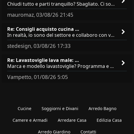
Chiudi tutto e parti tranquillo? Sbagliato. Ci sono 3 comportamenti che dicono ai ladri &quot;sono via per due settimane
mauromaz
03/08/26 21:45
,
Re: Consigli acquisto cucina …
In realtà, io sono del settore e collaboro con vari negozi, ti possono dire che sono tutti brand abbastanza simili come
stedesign
03/08/26 17:33
,
Re: Lavastoviglie lava male: …
Marca e modello lavastoviglie? Programma e Deterisvo utilizzato ? Decalcificatore è regolato in in base alla durezza
Vampetto
01/08/26 5:05
,
Cucine
Soggiorni e Divani
Arredo Bagno
Camere e Armadi
Arredare Casa
Edilizia Casa
Arredo Giardino
Contatti