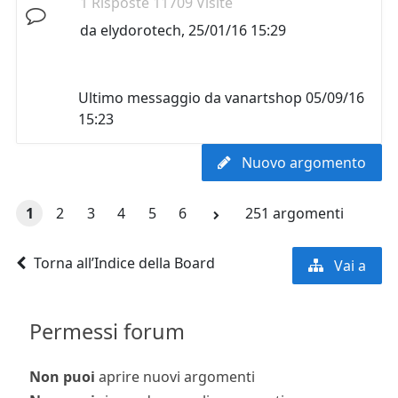
1 Risposte 11709 Visite
da
elydorotech
,
25/01/16 15:29
Ultimo messaggio da
vanartshop
05/09/16
15:23
Nuovo argomento
1
2
3
4
5
6
251 argomenti
Torna all’Indice della Board
Vai a
Permessi forum
Non puoi
aprire nuovi argomenti