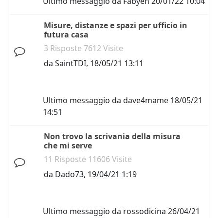
Ultimo messaggio da
Fabyen
20/01/22 10:04
Misure, distanze e spazi per ufficio in
futura casa
3 Risposte 7612 Visite
da
SaintTDI
,
18/05/21 13:11
Ultimo messaggio da
dave4mame
18/05/21
14:51
Non trovo la scrivania della misura
che mi serve
11 Risposte 11606 Visite
da
Dado73
,
19/04/21 1:19
Ultimo messaggio da
rossodicina
26/04/21