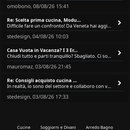
omobono
08/08/26 15:41
,
Re: Scelta prima cucina, Modu…
Difficile fare un confronto! Da Veneta hai aggiunto i pensili a tutta altezza e una colonna dispensa da 30, che da soli
stedesign
04/08/26 10:03
,
Casa Vuota in Vacanza? I 3 Er…
Chiudi tutto e parti tranquillo? Sbagliato. Ci sono 3 comportamenti che dicono ai ladri &quot;sono via per due settimane
mauromaz
03/08/26 21:45
,
Re: Consigli acquisto cucina …
In realtà, io sono del settore e collaboro con vari negozi, ti possono dire che sono tutti brand abbastanza simili come
stedesign
03/08/26 17:33
,
Cucine
Soggiorni e Divani
Arredo Bagno