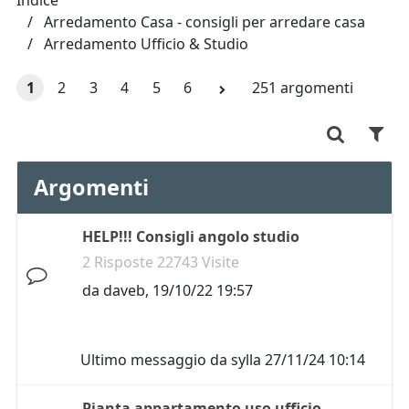
Indice
Arredamento Casa - consigli per arredare casa
Arredamento Ufficio & Studio
1
2
3
4
5
6
251 argomenti
Argomenti
HELP!!! Consigli angolo studio
2 Risposte 22743 Visite
da
daveb
,
19/10/22 19:57
Ultimo messaggio da
sylla
27/11/24 10:14
Pianta appartamento uso ufficio