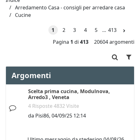
Indice
Arredamento Casa - consigli per arredare casa
Cucine
1
2
3
4
5
…
413
Pagina
1
di
413
20604 argomenti
Argomenti
Scelta prima cucina, Modulnova,
Arredo3 , Veneta
4 Risposte 4832 Visite
da
Pisi86
,
04/09/25 12:14
Ultimo messaggio da
stedesign
04/08/26