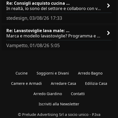
Re: Consigli acquisto cucina …
In realtà, io sono del settore e collaboro con vari negozi, ti possono dire che sono tutti brand abbastanza simili come
stedesign
03/08/26 17:33
,
Re: Lavastoviglie lava male: …
Marca e modello lavastoviglie? Programma e Deterisvo utilizzato ? Decalcificatore è regolato in in base alla durezza
Vampetto
01/08/26 5:05
,
Cucine
Soggiorni e Divani
Arredo Bagno
Camere e Armadi
Arredare Casa
Edilizia Casa
Arredo Giardino
Contatti
Iscriviti alla Newsletter
© Prelude Advertising Srl a socio unico - P.Iva