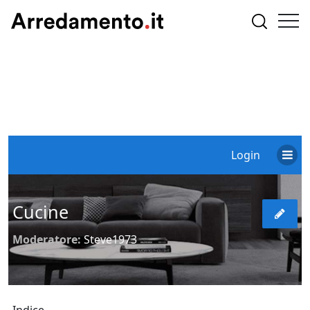
Login
Cucine
Moderatore:
Steve1973