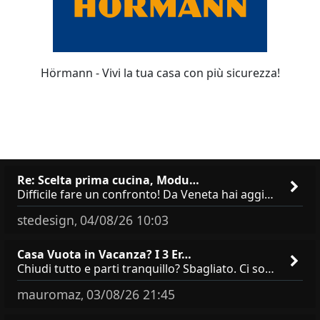
Hörmann - Vivi la tua casa con più sicurezza!
Re: Scelta prima cucina, Modu…
Difficile fare un confronto! Da Veneta hai aggiunto i pensili a tutta altezza e una colonna dispensa da 30, che da soli
stedesign
04/08/26 10:03
,
Casa Vuota in Vacanza? I 3 Er…
Chiudi tutto e parti tranquillo? Sbagliato. Ci sono 3 comportamenti che dicono ai ladri &quot;sono via per due settimane
mauromaz
03/08/26 21:45
,