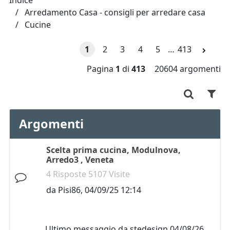
Indice
Arredamento Casa - consigli per arredare casa
Cucine
1
2
3
4
5
…
413
Pagina
1
di
413
20604 argomenti
Argomenti
Scelta prima cucina, Modulnova,
Arredo3 , Veneta
4 Risposte 5107 Visite
da
Pisi86
,
04/09/25 12:14
Ultimo messaggio da
stedesign
04/08/26