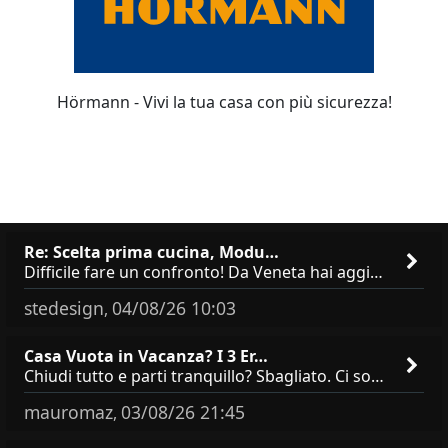
Hörmann - Vivi la tua casa con più sicurezza!
Re: Scelta prima cucina, Modu…
Difficile fare un confronto! Da Veneta hai aggiunto i pensili a tutta altezza e una colonna dispensa da 30, che da soli
stedesign
04/08/26 10:03
,
Casa Vuota in Vacanza? I 3 Er…
Chiudi tutto e parti tranquillo? Sbagliato. Ci sono 3 comportamenti che dicono ai ladri &quot;sono via per due settimane
mauromaz
03/08/26 21:45
,