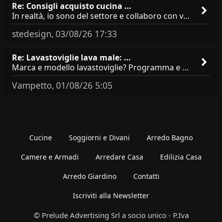
Re: Consigli acquisto cucina …
In realtà, io sono del settore e collaboro con vari negozi, ti possono dire che sono tutti brand abbastanza simili come
stedesign
03/08/26 17:33
,
Re: Lavastoviglie lava male: …
Marca e modello lavastoviglie? Programma e Deterisvo utilizzato ? Decalcificatore è regolato in in base alla durezza
Vampetto
01/08/26 5:05
,
Cucine
Soggiorni e Divani
Arredo Bagno
Camere e Armadi
Arredare Casa
Edilizia Casa
Arredo Giardino
Contatti
Iscriviti alla Newsletter
© Prelude Advertising Srl a socio unico - P.Iva