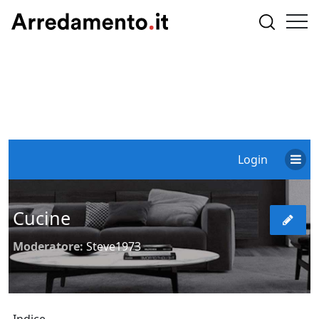
Login
Cucine
Moderatore:
Steve1973