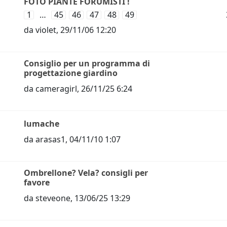
FOTO PIANTE FORUMISTI !
1
…
45
46
47
48
49
da
violet
,
29/11/06 12:20
Consiglio per un programma di
progettazione giardino
da
cameragirl
,
26/11/25 6:24
lumache
da
arasas1
,
04/11/10 1:07
Ombrellone? Vela? consigli per
favore
da
steveone
,
13/06/25 13:29