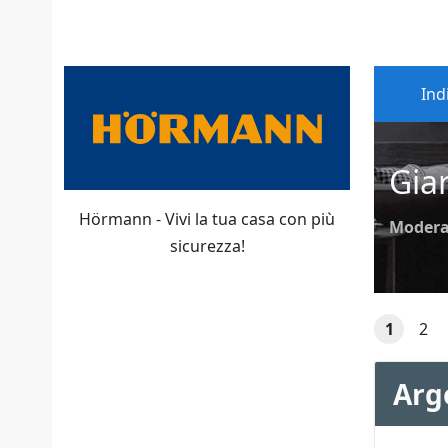
Ind
Gia
Hörmann - Vivi la tua casa con più
Modera
sicurezza!
1
2
Arg