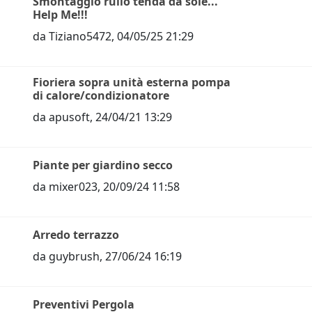
Smontaggio rullo tenda da sole...
Help Me!!!
da
Tiziano5472
,
04/05/25 21:29
Fioriera sopra unità esterna pompa
di calore/condizionatore
da
apusoft
,
24/04/21 13:29
Piante per giardino secco
da
mixer023
,
20/09/24 11:58
Arredo terrazzo
da
guybrush
,
27/06/24 16:19
Preventivi Pergola