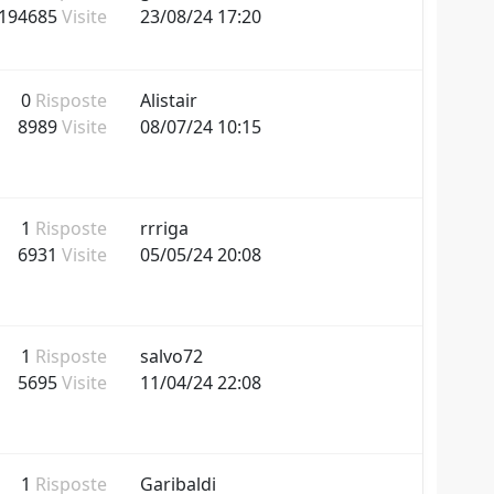
194685
Visite
23/08/24 17:20
0
Risposte
Alistair
8989
Visite
08/07/24 10:15
1
Risposte
rrriga
6931
Visite
05/05/24 20:08
1
Risposte
salvo72
5695
Visite
11/04/24 22:08
1
Risposte
Garibaldi