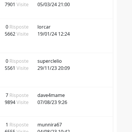
7901
Visite
05/03/24 21:00
0
Risposte
lorcar
5662
Visite
19/01/24 12:24
0
Risposte
superclelio
5561
Visite
29/11/23 20:09
7
Risposte
dave4mame
9894
Visite
07/08/23 9:26
1
Risposte
munnira67
6555
Visite
04/08/23 10:42