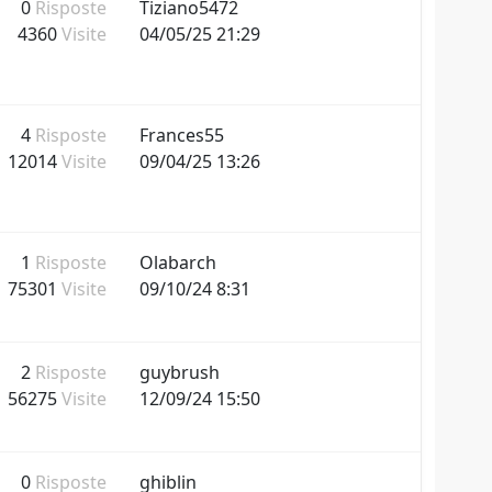
0
Risposte
Tiziano5472
4360
Visite
04/05/25 21:29
4
Risposte
Frances55
12014
Visite
09/04/25 13:26
1
Risposte
Olabarch
75301
Visite
09/10/24 8:31
2
Risposte
guybrush
56275
Visite
12/09/24 15:50
0
Risposte
ghiblin