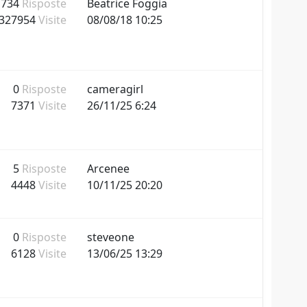
734
Risposte
Beatrice Foggia
327954
Visite
08/08/18 10:25
0
Risposte
cameragirl
7371
Visite
26/11/25 6:24
5
Risposte
Arcenee
4448
Visite
10/11/25 20:20
0
Risposte
steveone
6128
Visite
13/06/25 13:29