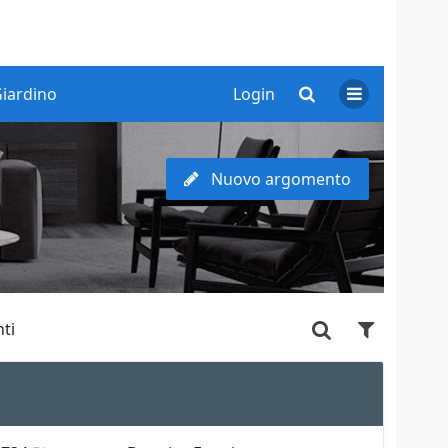
iardino
Login
Nuovo argomento
ti