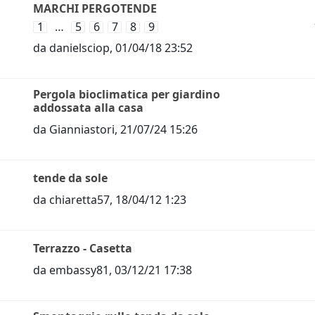
MARCHI PERGOTENDE
1
…
5
6
7
8
9
da
danielsciop
,
01/04/18 23:52
Pergola bioclimatica per giardino
addossata alla casa
da
Gianniastori
,
21/07/24 15:26
tende da sole
da
chiaretta57
,
18/04/12 1:23
Terrazzo - Casetta
da
embassy81
,
03/12/21 17:38