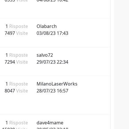
1
Risposte
Olabarch
7497
Visite
03/08/23 17:43
1
Risposte
salvo72
7294
Visite
29/07/23 22:34
1
Risposte
MilanoLaserWorks
8047
Visite
28/07/23 16:57
1
Risposte
dave4mame