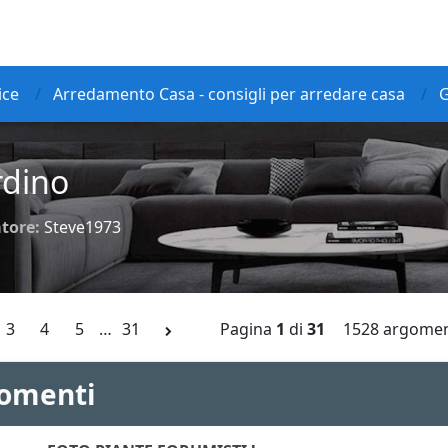
ice
Arredamento Casa - consigli per arredare casa
G
rdino
tore:
Steve1973
3
4
5
…
31
Pagina
1
di
31
1528 argomen
omenti