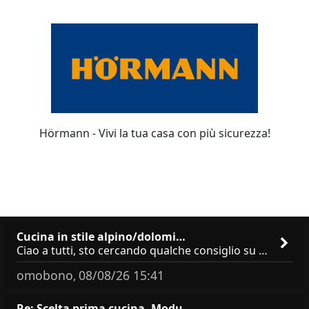
Hörmann - Vivi la tua casa con più sicurezza!
Cucina in stile alpino/dolomi…
Ciao a tutti, sto cercando qualche consiglio su **marchi/produttori di cucine in stile alpino, montano o dolomitico**,
omobono
08/08/26 15:41
,
Re: Scelta prima cucina, Modu…