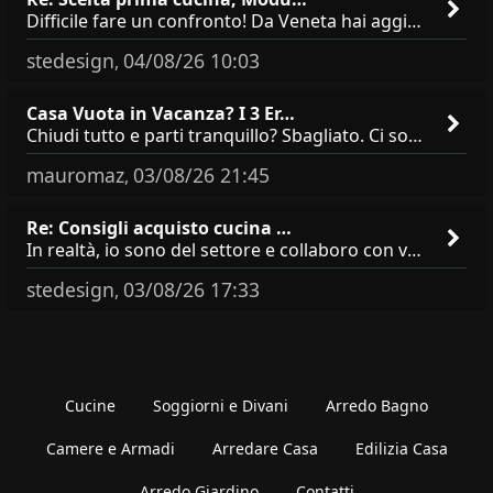
Difficile fare un confronto! Da Veneta hai aggiunto i pensili a tutta altezza e una colonna dispensa da 30, che da soli
stedesign
04/08/26 10:03
,
Casa Vuota in Vacanza? I 3 Er…
Chiudi tutto e parti tranquillo? Sbagliato. Ci sono 3 comportamenti che dicono ai ladri &quot;sono via per due settimane
mauromaz
03/08/26 21:45
,
Re: Consigli acquisto cucina …
In realtà, io sono del settore e collaboro con vari negozi, ti possono dire che sono tutti brand abbastanza simili come
stedesign
03/08/26 17:33
,
Cucine
Soggiorni e Divani
Arredo Bagno
Camere e Armadi
Arredare Casa
Edilizia Casa
Arredo Giardino
Contatti