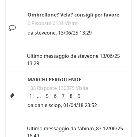
Ombrellone? Vela? consigli per favore
0 Risposte 6131 Visite
da
steveone
,
13/06/25 13:29
Ultimo messaggio da
steveone
13/06/25
13:29
MARCHI PERGOTENDE
133 Risposte 130879 Visite
1
…
5
6
7
8
9
da
danielsciop
,
01/04/18 23:52
Ultimo messaggio da
fabiom_83
12/06/25
16:49