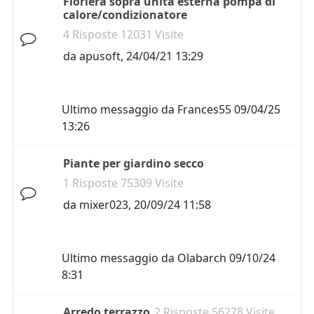
Fioriera sopra unità esterna pompa di
calore/condizionatore
4 Risposte 12031 Visite
da
apusoft
,
24/04/21 13:29
Ultimo messaggio da
Frances55
09/04/25
13:26
Piante per giardino secco
1 Risposte 75309 Visite
da
mixer023
,
20/09/24 11:58
Ultimo messaggio da
Olabarch
09/10/24
8:31
Arredo terrazzo
2 Risposte 56278 Visite