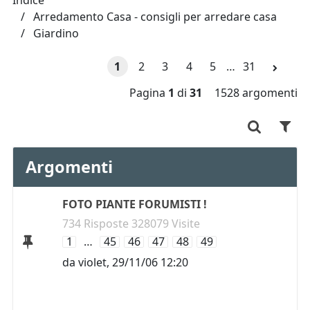
Indice
Arredamento Casa - consigli per arredare casa
Giardino
1
2
3
4
5
…
31
Pagina
1
di
31
1528 argomenti
Argomenti
FOTO PIANTE FORUMISTI !
734 Risposte 328079 Visite
1
…
45
46
47
48
49
da
violet
,
29/11/06 12:20