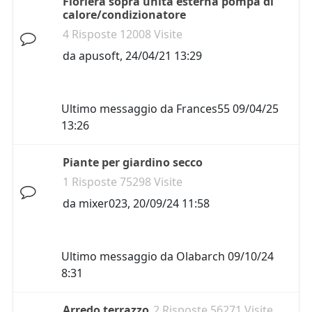
Fioriera sopra unità esterna pompa di
calore/condizionatore
4 Risposte 12008 Visite
da
apusoft
,
24/04/21 13:29
Ultimo messaggio da
Frances55
09/04/25
13:26
Piante per giardino secco
1 Risposte 75298 Visite
da
mixer023
,
20/09/24 11:58
Ultimo messaggio da
Olabarch
09/10/24
8:31
Arredo terrazzo
2 Risposte 56271 Visite