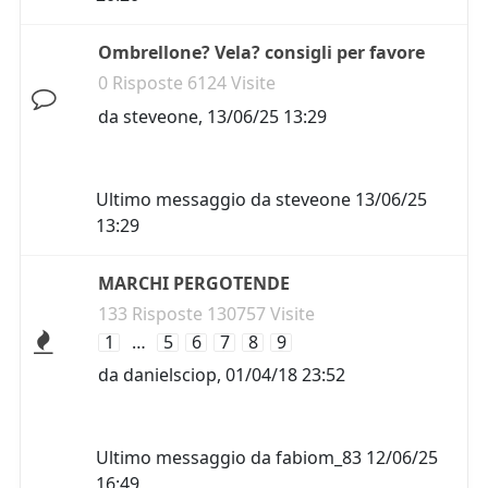
Ombrellone? Vela? consigli per favore
0 Risposte 6124 Visite
da
steveone
,
13/06/25 13:29
Ultimo messaggio da
steveone
13/06/25
13:29
MARCHI PERGOTENDE
133 Risposte 130757 Visite
1
…
5
6
7
8
9
da
danielsciop
,
01/04/18 23:52
Ultimo messaggio da
fabiom_83
12/06/25
16:49