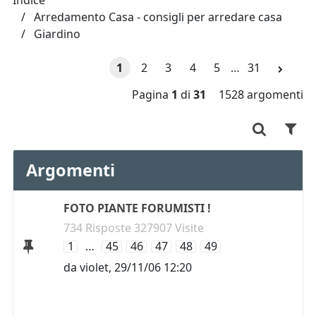
Indice
Arredamento Casa - consigli per arredare casa
Giardino
1
2
3
4
5
…
31
Pagina
1
di
31
1528 argomenti
Argomenti
FOTO PIANTE FORUMISTI !
734 Risposte 327907 Visite
1
…
45
46
47
48
49
da
violet
,
29/11/06 12:20