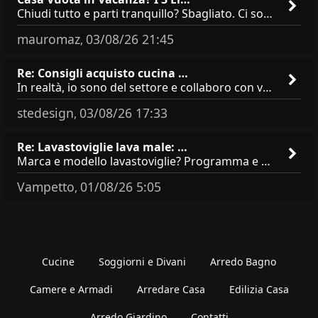
Chiudi tutto e parti tranquillo? Sbagliato. Ci sono 3 comportamenti che dicono ai ladri &quot;sono via per due settimane
mauromaz
03/08/26 21:45
,
Re: Consigli acquisto cucina …
In realtà, io sono del settore e collaboro con vari negozi, ti possono dire che sono tutti brand abbastanza simili come
stedesign
03/08/26 17:33
,
Re: Lavastoviglie lava male: …
Marca e modello lavastoviglie? Programma e Deterisvo utilizzato ? Decalcificatore è regolato in in base alla durezza
Vampetto
01/08/26 5:05
,
Cucine
Soggiorni e Divani
Arredo Bagno
Camere e Armadi
Arredare Casa
Edilizia Casa
Arredo Giardino
Contatti