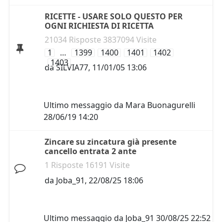
RICETTE - USARE SOLO QUESTO PER
OGNI RICHIESTA DI RICETTA
21034 Risposte 3837094 Visite
1
…
1399
1400
1401
1402
1403
da
SILVIA77
,
11/01/05 13:06
Ultimo messaggio da
Mara Buonagurelli
28/06/19 14:20
Zincare su zincatura già presente
cancello entrata 2 ante
1 Risposte 16191 Visite
da
Joba_91
,
22/08/25 18:06
Ultimo messaggio da
Joba_91
30/08/25 22:52