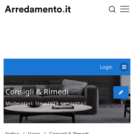
Login
Consigli & Rimedi
Moderatori:
Steve1973
,
samantha.l