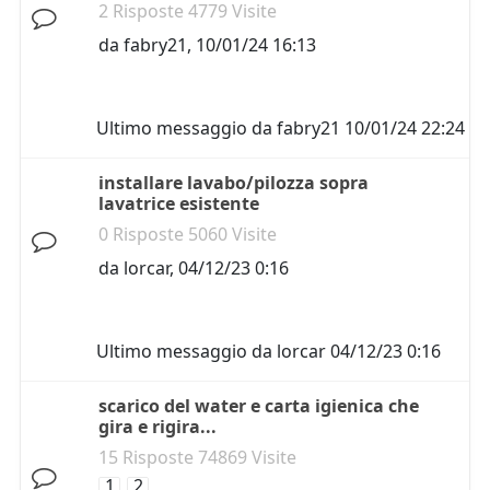
2 Risposte 4779 Visite
da
fabry21
,
10/01/24 16:13
Ultimo messaggio da
fabry21
10/01/24 22:24
installare lavabo/pilozza sopra
lavatrice esistente
0 Risposte 5060 Visite
da
lorcar
,
04/12/23 0:16
Ultimo messaggio da
lorcar
04/12/23 0:16
scarico del water e carta igienica che
gira e rigira...
15 Risposte 74869 Visite
1
2