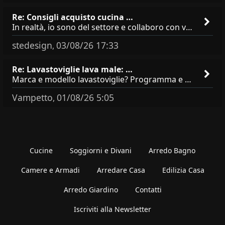
Re: Consigli acquisto cucina …
In realtà, io sono del settore e collaboro con vari negozi, ti possono dire che sono tutti brand abbastanza simili come
stedesign
03/08/26 17:33
,
Re: Lavastoviglie lava male: …
Marca e modello lavastoviglie? Programma e Deterisvo utilizzato ? Decalcificatore è regolato in in base alla durezza
Vampetto
01/08/26 5:05
,
Cucine
Soggiorni e Divani
Arredo Bagno
Camere e Armadi
Arredare Casa
Edilizia Casa
Arredo Giardino
Contatti
Iscriviti alla Newsletter