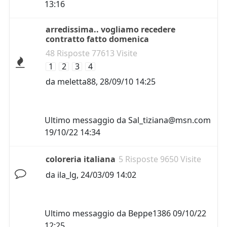
13:16
arredissima.. vogliamo recedere
contratto fatto domenica
48 Risposte 77613 Visite
1
2
3
4
da
meletta88
,
28/09/10 14:25
Ultimo messaggio da
Sal_tiziana@msn.com
19/10/22 14:34
coloreria italiana
5 Risposte 9650 Visite
da
ila_lg
,
24/03/09 14:02
Ultimo messaggio da
Beppe1386
09/10/22
12:25