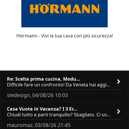
Hörmann - Vivi la tua casa con più sicurezza!
Re: Scelta prima cucina, Modu…
Difficile fare un confronto! Da Veneta hai aggiunto i pensili a tutta altezza e una colonna dispensa da 30, che da soli
stedesign
04/08/26 10:03
,
Casa Vuota in Vacanza? I 3 Er…
Chiudi tutto e parti tranquillo? Sbagliato. Ci sono 3 comportamenti che dicono ai ladri &quot;sono via per due settimane
mauromaz
03/08/26 21:45
,