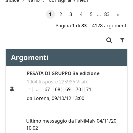
Indice
Vario
Consigli & Rimedi
1
2
3
4
5
…
83
Pagina
1
di
83
4128 argomenti
Argomenti
PESATA DI GRUPPO 3a edizione
1064 Risposte 225986 Visite
1
…
67
68
69
70
71
da
Lorena
,
09/10/12 13:00
Ultimo messaggio da
FaNiMaN
04/11/20
10:02