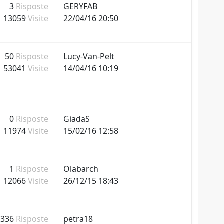
3
Risposte
GERYFAB
13059
Visite
22/04/16 20:50
50
Risposte
Lucy-Van-Pelt
53041
Visite
14/04/16 10:19
0
Risposte
GiadaS
11974
Visite
15/02/16 12:58
1
Risposte
Olabarch
12066
Visite
26/12/15 18:43
336
Risposte
petra18