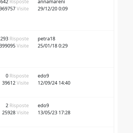
5642
Risposte
annamareni
969757
Visite
29/12/20 0:09
1293
Risposte
petra18
399095
Visite
25/01/18 0:29
0
Risposte
edo9
39612
Visite
12/09/24 14:40
2
Risposte
edo9
25928
Visite
13/05/23 17:28