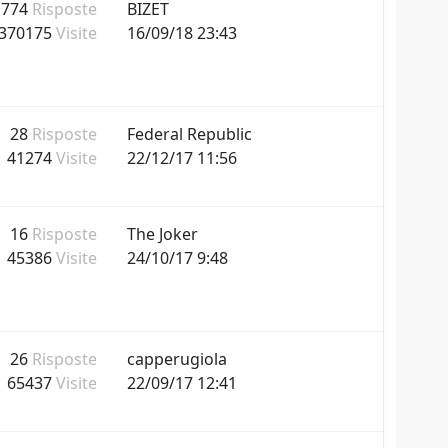
1774
Risposte
BIZET
370175
Visite
16/09/18 23:43
28
Risposte
Federal Republic
41274
Visite
22/12/17 11:56
16
Risposte
The Joker
45386
Visite
24/10/17 9:48
26
Risposte
capperugiola
65437
Visite
22/09/17 12:41