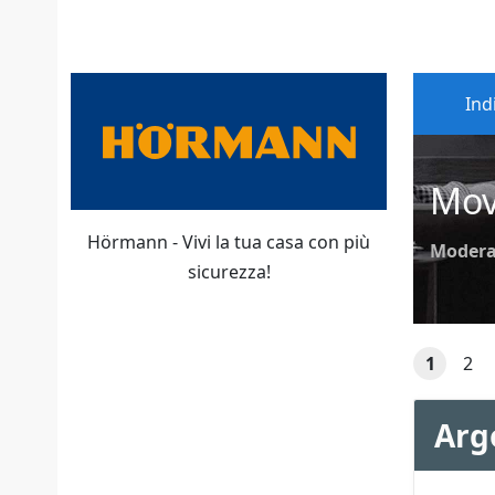
Ind
Mov
Hörmann - Vivi la tua casa con più
Modera
sicurezza!
1
2
Arg