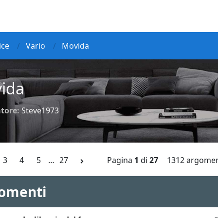
ice
Vario
Movida
ida
tore:
Steve1973
3
4
5
…
27
Pagina
1
di
27
1312 argomen
omenti