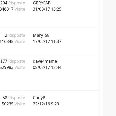
294
Risposte
GERYFAB
346817
Visite
31/08/17 13:25
2
Risposte
Mary_58
116345
Visite
17/02/17 11:37
177
Risposte
dave4mame
529983
Visite
08/02/17 12:44
58
Risposte
CodyP
50235
Visite
22/12/16 9:29