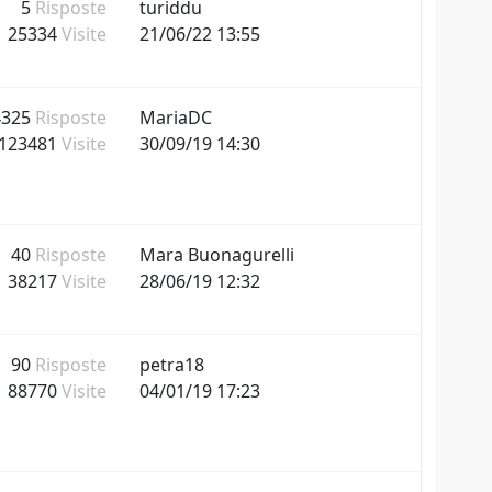
5
Risposte
turiddu
25334
Visite
21/06/22 13:55
4325
Risposte
MariaDC
123481
Visite
30/09/19 14:30
40
Risposte
Mara Buonagurelli
38217
Visite
28/06/19 12:32
90
Risposte
petra18
88770
Visite
04/01/19 17:23