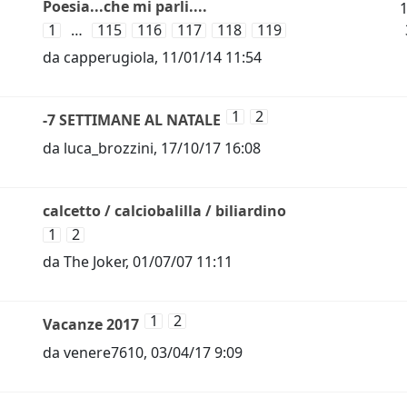
Poesia...che mi parli....
1
…
115
116
117
118
119
da
capperugiola
,
11/01/14 11:54
1
2
-7 SETTIMANE AL NATALE
da
luca_brozzini
,
17/10/17 16:08
calcetto / calciobalilla / biliardino
1
2
da
The Joker
,
01/07/07 11:11
1
2
Vacanze 2017
da
venere7610
,
03/04/17 9:09