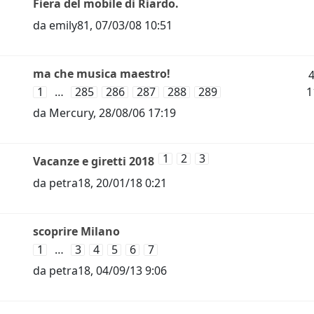
Fiera del mobile di Riardo.
da
emily81
,
07/03/08 10:51
ma che musica maestro!
1
…
285
286
287
288
289
1
da
Mercury
,
28/08/06 17:19
1
2
3
Vacanze e giretti 2018
da
petra18
,
20/01/18 0:21
scoprire Milano
1
…
3
4
5
6
7
da
petra18
,
04/09/13 9:06