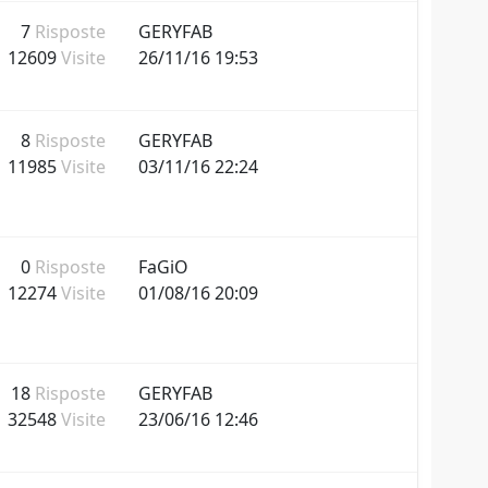
7
Risposte
GERYFAB
12609
Visite
26/11/16 19:53
8
Risposte
GERYFAB
11985
Visite
03/11/16 22:24
0
Risposte
FaGiO
12274
Visite
01/08/16 20:09
18
Risposte
GERYFAB
32548
Visite
23/06/16 12:46