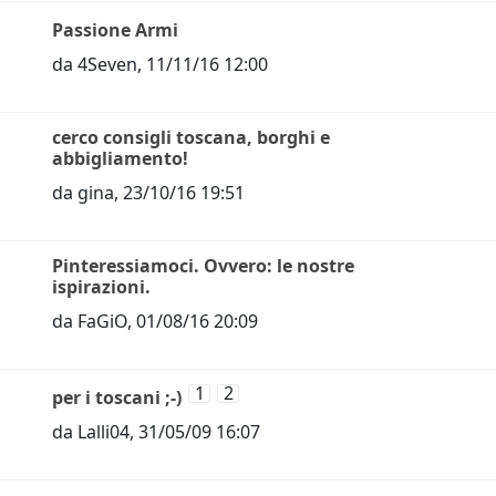
Passione Armi
da
4Seven
,
11/11/16 12:00
cerco consigli toscana, borghi e
abbigliamento!
da
gina
,
23/10/16 19:51
Pinteressiamoci. Ovvero: le nostre
ispirazioni.
da
FaGiO
,
01/08/16 20:09
1
2
per i toscani ;-)
da
Lalli04
,
31/05/09 16:07