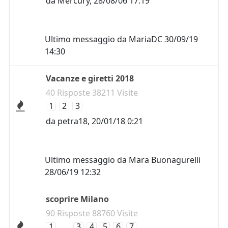
da
Mercury
,
28/08/06 17:19
Ultimo messaggio da
MariaDC
30/09/19
14:30
Vacanze e giretti 2018
40 Risposte 38211 Visite
1
2
3
da
petra18
,
20/01/18 0:21
Ultimo messaggio da
Mara Buonagurelli
28/06/19 12:32
scoprire Milano
90 Risposte 88760 Visite
1
…
3
4
5
6
7