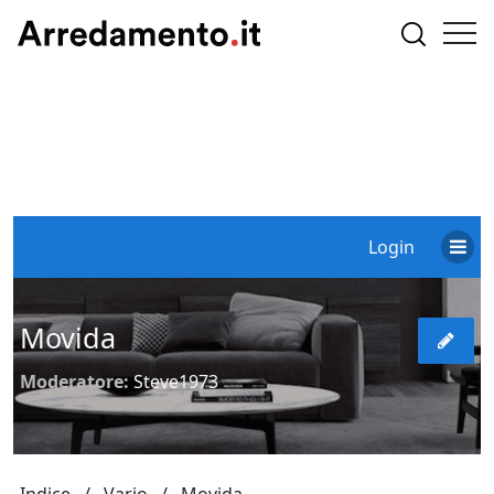
Login
Movida
Moderatore:
Steve1973