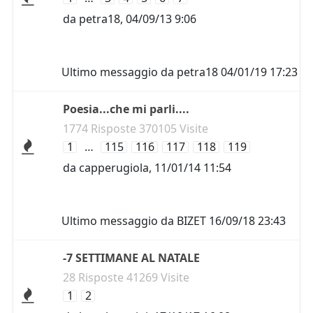
da
petra18
,
04/09/13 9:06
Ultimo messaggio da
petra18
04/01/19 17:23
Poesia...che mi parli....
1774 Risposte 370105 Visite
1
…
115
116
117
118
119
da
capperugiola
,
11/01/14 11:54
Ultimo messaggio da
BIZET
16/09/18 23:43
-7 SETTIMANE AL NATALE
28 Risposte 41269 Visite
1
2