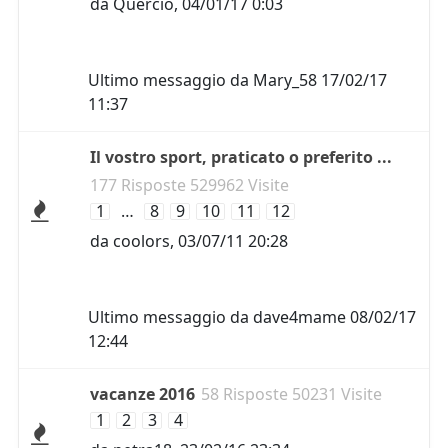
da
Quercio
,
04/01/17 0:03
Ultimo messaggio da
Mary_58
17/02/17
11:37
Il vostro sport, praticato o preferito ...
177 Risposte 529962 Visite
1
…
8
9
10
11
12
da
coolors
,
03/07/11 20:28
Ultimo messaggio da
dave4mame
08/02/17
12:44
vacanze 2016
58 Risposte 50231 Visite
1
2
3
4