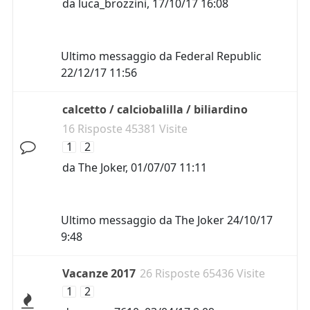
da
luca_brozzini
,
17/10/17 16:08
Ultimo messaggio da
Federal Republic
22/12/17 11:56
calcetto / calciobalilla / biliardino
16 Risposte 45381 Visite
1
2
da
The Joker
,
01/07/07 11:11
Ultimo messaggio da
The Joker
24/10/17
9:48
Vacanze 2017
26 Risposte 65436 Visite
1
2