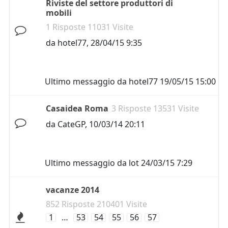
Riviste del settore produttori di
mobili
1 Risposte 11031 Visite
da
hotel77
,
28/04/15 9:35
Ultimo messaggio da
hotel77
19/05/15 15:00
Casaidea Roma
3 Risposte 13531 Visite
da
CateGP
,
10/03/14 20:11
Ultimo messaggio da
lot
24/03/15 7:29
vacanze 2014
852 Risposte 210401 Visite
1
…
53
54
55
56
57