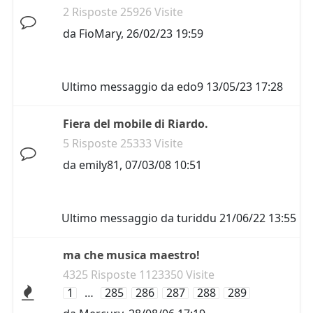
2 Risposte 25926 Visite
da
FioMary
,
26/02/23 19:59
Ultimo messaggio da
edo9
13/05/23 17:28
Fiera del mobile di Riardo.
5 Risposte 25333 Visite
da
emily81
,
07/03/08 10:51
Ultimo messaggio da
turiddu
21/06/22 13:55
ma che musica maestro!
4325 Risposte 1123350 Visite
1
…
285
286
287
288
289