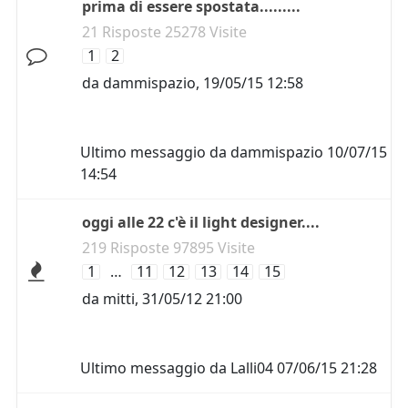
prima di essere spostata.........
21 Risposte 25278 Visite
1
2
da
dammispazio
,
19/05/15 12:58
Ultimo messaggio da
dammispazio
10/07/15
14:54
oggi alle 22 c'è il light designer....
219 Risposte 97895 Visite
1
…
11
12
13
14
15
da
mitti
,
31/05/12 21:00
Ultimo messaggio da
Lalli04
07/06/15 21:28