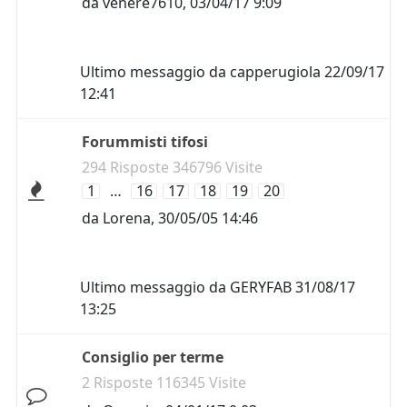
da
venere7610
,
03/04/17 9:09
Ultimo messaggio da
capperugiola
22/09/17
12:41
Forummisti tifosi
294 Risposte 346796 Visite
1
…
16
17
18
19
20
da
Lorena
,
30/05/05 14:46
Ultimo messaggio da
GERYFAB
31/08/17
13:25
Consiglio per terme
2 Risposte 116345 Visite