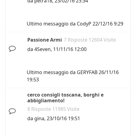
da
petra18
,
23/02/16 23:34
Ultimo messaggio da
CodyP
22/12/16 9:29
Passione Armi
7 Risposte 12604 Visite
da
4Seven
,
11/11/16 12:00
Ultimo messaggio da
GERYFAB
26/11/16
19:53
cerco consigli toscana, borghi e
abbigliamento!
8 Risposte 11985 Visite
da
gina
,
23/10/16 19:51