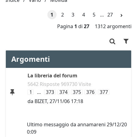
Indice
Vario
Movida
1
2
3
4
5
…
27
Pagina
1
di
27
1312 argomenti
Argomenti
La libreria del forum
5642 Risposte 969730 Visite
1
…
373
374
375
376
377
da
BIZET
,
27/11/06 17:18
Ultimo messaggio da
annamareni
29/12/20
0:09