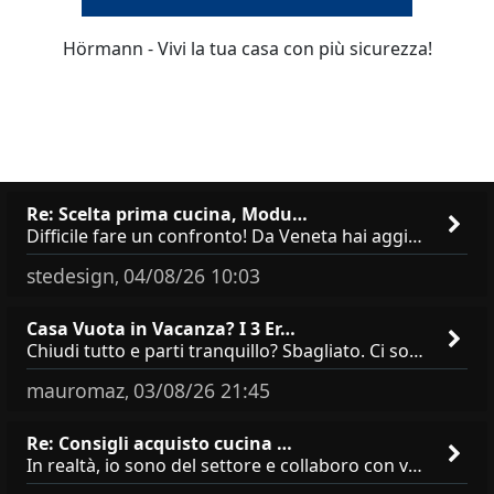
Hörmann - Vivi la tua casa con più sicurezza!
Re: Scelta prima cucina, Modu…
Difficile fare un confronto! Da Veneta hai aggiunto i pensili a tutta altezza e una colonna dispensa da 30, che da soli
stedesign
04/08/26 10:03
,
Casa Vuota in Vacanza? I 3 Er…
Chiudi tutto e parti tranquillo? Sbagliato. Ci sono 3 comportamenti che dicono ai ladri &quot;sono via per due settimane
mauromaz
03/08/26 21:45
,
Re: Consigli acquisto cucina …
In realtà, io sono del settore e collaboro con vari negozi, ti possono dire che sono tutti brand abbastanza simili come