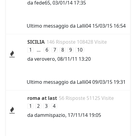
da
fede65
,
03/01/14 17:35
Ultimo messaggio da
Lalli04
15/03/15 16:54
SICILIA
146 Risposte 108428 Visite
1
…
6
7
8
9
10
da
verovero
,
08/11/11 13:20
Ultimo messaggio da
Lalli04
09/03/15 19:31
roma at last
56 Risposte 51125 Visite
1
2
3
4
da
dammispazio
,
17/11/14 19:05