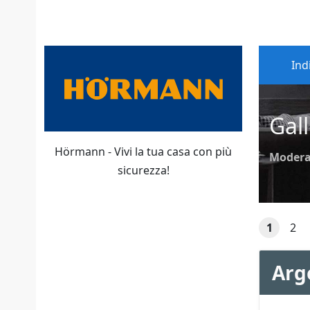
Ind
Gall
Hörmann - Vivi la tua casa con più
Modera
sicurezza!
1
2
Arg