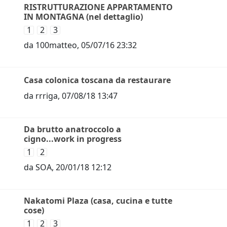
RISTRUTTURAZIONE APPARTAMENTO
IN MONTAGNA (nel dettaglio)
1
2
3
da
100matteo
,
05/07/16 23:32
Casa colonica toscana da restaurare
da
rrriga
,
07/08/18 13:47
Da brutto anatroccolo a
cigno...work in progress
1
2
da
SOA
,
20/01/18 12:12
Nakatomi Plaza (casa, cucina e tutte
cose)
1
2
3