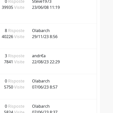
0
Risposte
Steve1973
39935
Visite
23/06/08 11:19
8
Risposte
Olabarch
40226
Visite
29/11/23 8:56
3
Risposte
andr€a
7841
Visite
22/08/23 22:29
0
Risposte
Olabarch
5750
Visite
07/06/23 8:57
0
Risposte
Olabarch
5824
Visite
07/06/23 8:37