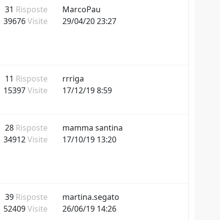
31
Risposte
MarcoPau
39676
Visite
29/04/20 23:27
11
Risposte
rrriga
15397
Visite
17/12/19 8:59
28
Risposte
mamma santina
34912
Visite
17/10/19 13:20
39
Risposte
martina.segato
52409
Visite
26/06/19 14:26