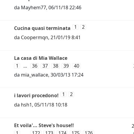
da
Mayhem77
,
06/11/18 22:46
1
2
Cucina quasi terminata
da
Coopermqn
,
21/01/19 8:41
La casa di Mia Wallace
1
…
36
37
38
39
40
da
mia_wallace
,
30/03/13 17:24
1
2
i lavori procedono!
da
hsh1
,
05/11/18 10:18
Et voila'... Steve's house!!
1
…
172
173
174
175
176