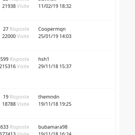
21938
Visite
11/02/19 18:32
27
Risposte
Coopermqn
22000
Visite
25/01/19 14:03
599
Risposte
hsh1
215316
Visite
29/11/18 15:37
19
Risposte
themndn
18788
Visite
19/11/18 19:25
2633
Risposte
bubamara98
677413
Visite
19/11/18 16:24