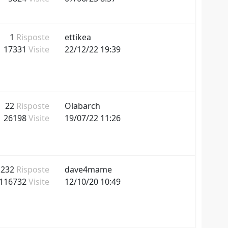
1
Risposte
ettikea
17331
Visite
22/12/22 19:39
22
Risposte
Olabarch
26198
Visite
19/07/22 11:26
232
Risposte
dave4mame
116732
Visite
12/10/20 10:49