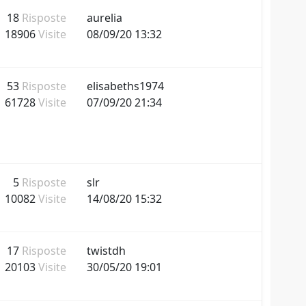
18
Risposte
aurelia
18906
Visite
08/09/20 13:32
53
Risposte
elisabeths1974
61728
Visite
07/09/20 21:34
5
Risposte
slr
10082
Visite
14/08/20 15:32
17
Risposte
twistdh
20103
Visite
30/05/20 19:01