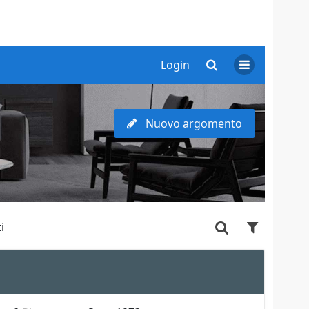
Login
Nuovo argomento
i