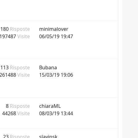
180
Risposte
minimalover
197487
Visite
06/05/19 19:47
113
Risposte
Bubana
261488
Visite
15/03/19 19:06
8
Risposte
chiaraML
44268
Visite
08/03/19 13:44
23
Risposte
slavinsk