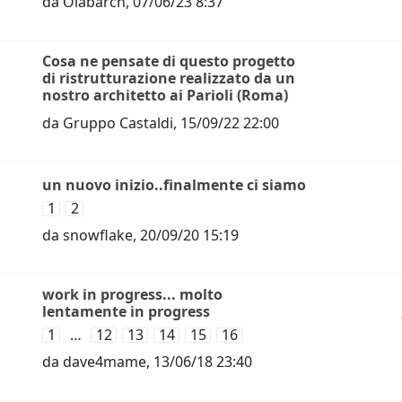
da
Olabarch
,
07/06/23 8:37
Cosa ne pensate di questo progetto
di ristrutturazione realizzato da un
nostro architetto ai Parioli (Roma)
da
Gruppo Castaldi
,
15/09/22 22:00
un nuovo inizio..finalmente ci siamo
1
2
da
snowflake
,
20/09/20 15:19
work in progress... molto
lentamente in progress
1
…
12
13
14
15
16
da
dave4mame
,
13/06/18 23:40