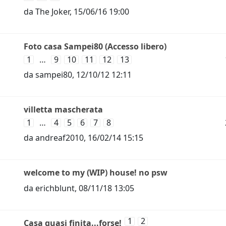
da
The Joker
,
15/06/16 19:00
Foto casa Sampei80 (Accesso libero)
1
…
9
10
11
12
13
da
sampei80
,
12/10/12 12:11
villetta mascherata
1
…
4
5
6
7
8
da
andreaf2010
,
16/02/14 15:15
welcome to my (WIP) house! no psw
da
erichblunt
,
08/11/18 13:05
1
2
Casa quasi finita...forse!