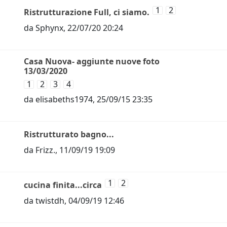
1
2
Ristrutturazione Full, ci siamo.
da
Sphynx
,
22/07/20 20:24
Casa Nuova- aggiunte nuove foto
13/03/2020
1
2
3
4
da
elisabeths1974
,
25/09/15 23:35
Ristrutturato bagno...
da
Frizz.
,
11/09/19 19:09
1
2
cucina finita...circa
da
twistdh
,
04/09/19 12:46