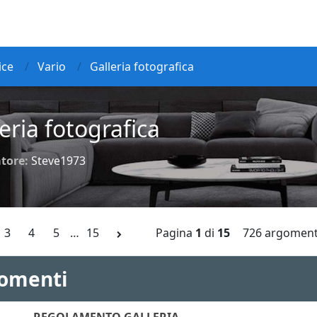
ice
Vario
Galleria fotografica
eria fotografica
tore:
Steve1973
3
4
5
…
15
Pagina
1
di
15
726 argoment
omenti