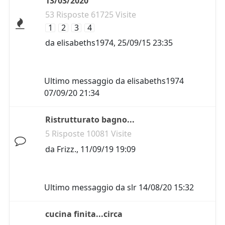
13/03/2020
53 Risposte 61725 Visite
1
2
3
4
da
elisabeths1974
,
25/09/15 23:35
Ultimo messaggio da
elisabeths1974
07/09/20 21:34
Ristrutturato bagno...
5 Risposte 10081 Visite
da
Frizz.
,
11/09/19 19:09
Ultimo messaggio da
slr
14/08/20 15:32
cucina finita...circa