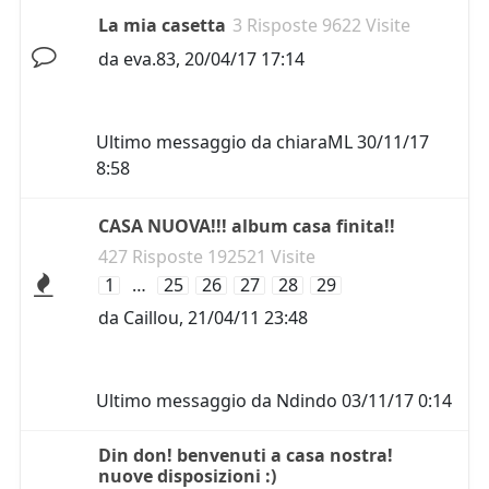
La mia casetta
3 Risposte 9622 Visite
da
eva.83
,
20/04/17 17:14
Ultimo messaggio da
chiaraML
30/11/17
8:58
CASA NUOVA!!! album casa finita!!
427 Risposte 192521 Visite
1
…
25
26
27
28
29
da
Caillou
,
21/04/11 23:48
Ultimo messaggio da
Ndindo
03/11/17 0:14
Din don! benvenuti a casa nostra!
nuove disposizioni :)