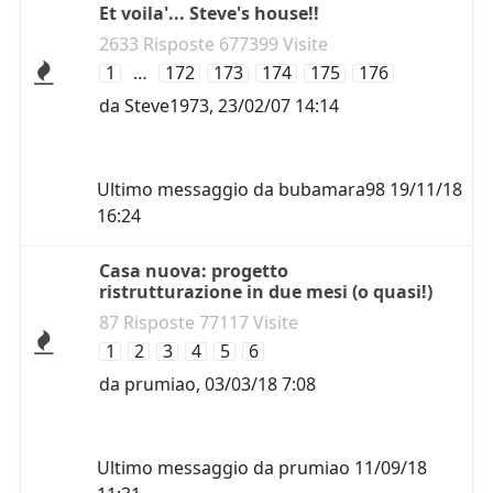
Et voila'... Steve's house!!
2633 Risposte 677399 Visite
1
…
172
173
174
175
176
da
Steve1973
,
23/02/07 14:14
Ultimo messaggio da
bubamara98
19/11/18
16:24
Casa nuova: progetto
ristrutturazione in due mesi (o quasi!)
87 Risposte 77117 Visite
1
2
3
4
5
6
da
prumiao
,
03/03/18 7:08
Ultimo messaggio da
prumiao
11/09/18