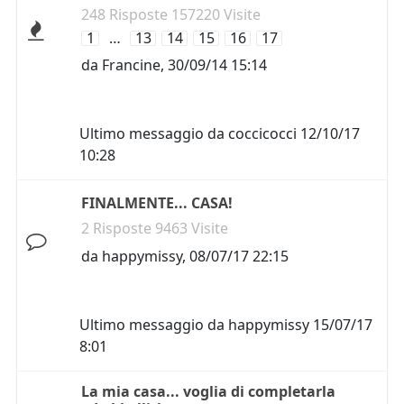
248 Risposte 157220 Visite
1
…
13
14
15
16
17
da
Francine
,
30/09/14 15:14
Ultimo messaggio da
coccicocci
12/10/17
10:28
FINALMENTE... CASA!
2 Risposte 9463 Visite
da
happymissy
,
08/07/17 22:15
Ultimo messaggio da
happymissy
15/07/17
8:01
La mia casa... voglia di completarla