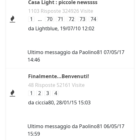
Casa Light : piccole newssss
1103 Risposte 324926 Visite
1
…
70
71
72
73
74
da
Lightblue
,
19/07/10 12:02
Ultimo messaggio da
Paolino81
07/05/17
14:46
Finalmente...Benvenuti!
48 Risposte 52161 Visite
1
2
3
4
da
ciccia80
,
28/01/15 15:03
Ultimo messaggio da
Paolino81
06/05/17
15:59