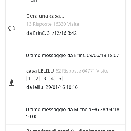
11:31
C'era una casa....
13 Risposte 16330 Visite
da
ErinC
,
31/12/16 3:42
Ultimo messaggio da
ErinC
09/06/18 18:07
casa LELILU
62 Risposte 64771 Visite
1
2
3
4
5
da
lelilu
,
29/01/16 10:16
Ultimo messaggio da
MichelaF86
28/04/18
10:00