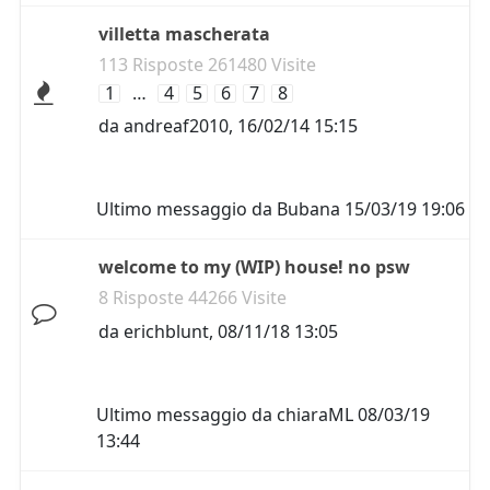
villetta mascherata
113 Risposte 261480 Visite
1
…
4
5
6
7
8
da
andreaf2010
,
16/02/14 15:15
Ultimo messaggio da
Bubana
15/03/19 19:06
welcome to my (WIP) house! no psw
8 Risposte 44266 Visite
da
erichblunt
,
08/11/18 13:05
Ultimo messaggio da
chiaraML
08/03/19
13:44