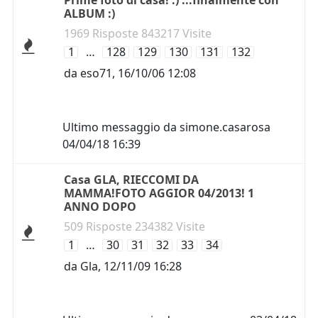
Prime foto di casa! :) ...finalmente con
ALBUM :)
1969 Risposte 843217 Visite
1
…
128
129
130
131
132
da
eso71
,
16/10/06 12:08
Ultimo messaggio da
simone.casarosa
04/04/18 16:39
Casa GLA, RIECCOMI DA
MAMMA!FOTO AGGIOR 04/2013! 1
ANNO DOPO
509 Risposte 234382 Visite
1
…
30
31
32
33
34
da
Gla
,
12/11/09 16:28