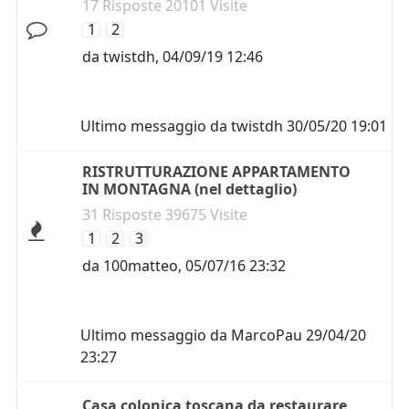
17 Risposte 20101 Visite
1
2
da
twistdh
,
04/09/19 12:46
Ultimo messaggio da
twistdh
30/05/20 19:01
RISTRUTTURAZIONE APPARTAMENTO
IN MONTAGNA (nel dettaglio)
31 Risposte 39675 Visite
1
2
3
da
100matteo
,
05/07/16 23:32
Ultimo messaggio da
MarcoPau
29/04/20
23:27
Casa colonica toscana da restaurare