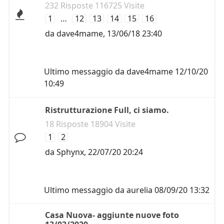
232 Risposte 116725 Visite
1
…
12
13
14
15
16
da
dave4mame
,
13/06/18 23:40
Ultimo messaggio da
dave4mame
12/10/20
10:49
Ristrutturazione Full, ci siamo.
18 Risposte 18904 Visite
1
2
da
Sphynx
,
22/07/20 20:24
Ultimo messaggio da
aurelia
08/09/20 13:32
Casa Nuova- aggiunte nuove foto