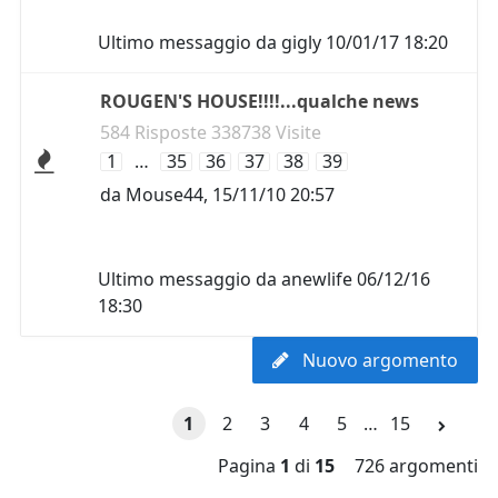
Ultimo messaggio da
gigly
10/01/17 18:20
ROUGEN'S HOUSE!!!!...qualche news
584 Risposte 338738 Visite
1
…
35
36
37
38
39
da
Mouse44
,
15/11/10 20:57
Ultimo messaggio da
anewlife
06/12/16
18:30
Nuovo argomento
1
2
3
4
5
…
15
Pagina
1
di
15
726 argomenti