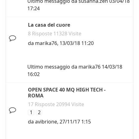
Ultimo messaggio da
susanna.zen
03/04/18
17:24
La casa del cuore
8 Risposte 11328 Visite
da
marika76
,
13/03/18 11:20
Ultimo messaggio da
marika76
14/03/18
16:02
OPEN SPACE 40 MQ HIGH TECH -
ROMA
17 Risposte 20994 Visite
1
2
da
avibrione
,
27/11/17 1:15