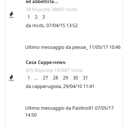
ed abbellirla...
38 Risposte 38867 Visite
1
2
3
da
mcds
,
07/04/15 13:52
Ultimo messaggio da
piesse_
11/05/17 10:46
Casa Cappe-news-
455 Risposte 197687 Visite
1
…
27
28
29
30
31
da
capperugiola
,
29/04/10 11:41
Ultimo messaggio da
Paolino81
07/05/17
14:50