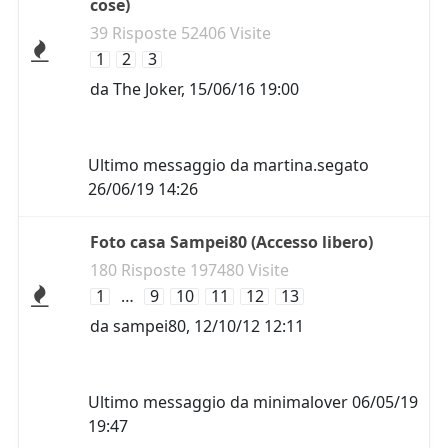
cose)
39 Risposte 52406 Visite
1
2
3
da
The Joker
,
15/06/16 19:00
Ultimo messaggio da
martina.segato
26/06/19 14:26
Foto casa Sampei80 (Accesso libero)
180 Risposte 197480 Visite
1
…
9
10
11
12
13
da
sampei80
,
12/10/12 12:11
Ultimo messaggio da
minimalover
06/05/19
19:47