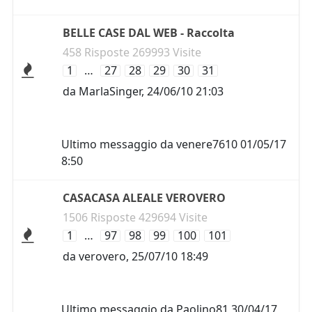
BELLE CASE DAL WEB - Raccolta
458 Risposte 269993 Visite
1
…
27
28
29
30
31
da
MarlaSinger
,
24/06/10 21:03
Ultimo messaggio da
venere7610
01/05/17
8:50
CASACASA ALEALE VEROVERO
1506 Risposte 429694 Visite
1
…
97
98
99
100
101
da
verovero
,
25/07/10 18:49
Ultimo messaggio da
Paolino81
30/04/17