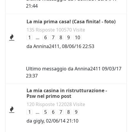
21:44
La mia prima casa! (Casa finita! - foto)
135 Risposte 100570 Visite
1
…
6
7
8
9
10
da
Annina2411
,
08/06/16 22:53
Ultimo messaggio da
Annina2411
09/03/17
23:37
La mia casina in ristrutturazione -
Psw nel primo post
120 Risposte 122028 Visite
1
…
5
6
7
8
9
da
gigly
,
02/06/14 21:10