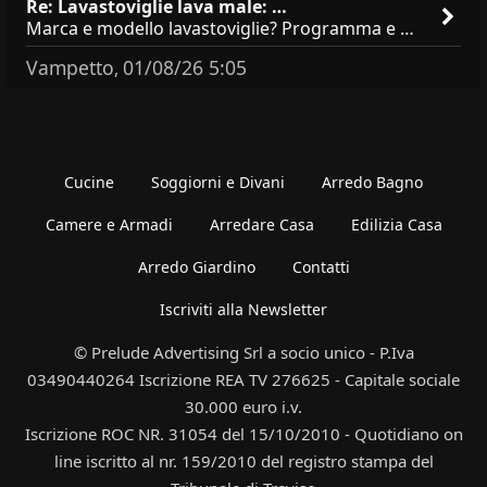
Re: Lavastoviglie lava male: …
Marca e modello lavastoviglie? Programma e Deterisvo utilizzato ? Decalcificatore è regolato in in base alla durezza
Vampetto
01/08/26 5:05
,
Cucine
Soggiorni e Divani
Arredo Bagno
Camere e Armadi
Arredare Casa
Edilizia Casa
Arredo Giardino
Contatti
Iscriviti alla Newsletter
© Prelude Advertising Srl a socio unico - P.Iva
03490440264 Iscrizione REA TV 276625 - Capitale sociale
30.000 euro i.v.
Iscrizione ROC NR. 31054 del 15/10/2010 - Quotidiano on
line iscritto al nr. 159/2010 del registro stampa del