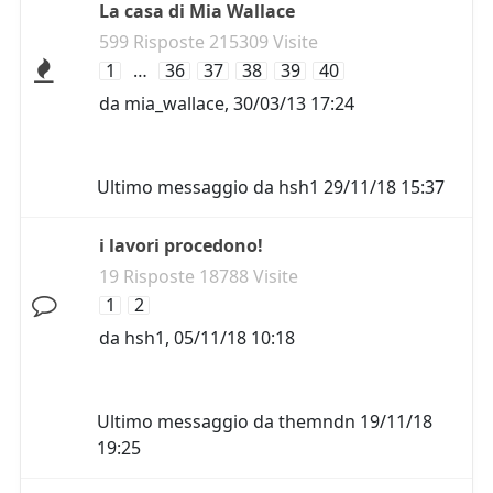
La casa di Mia Wallace
599 Risposte 215309 Visite
1
…
36
37
38
39
40
da
mia_wallace
,
30/03/13 17:24
Ultimo messaggio da
hsh1
29/11/18 15:37
i lavori procedono!
19 Risposte 18788 Visite
1
2
da
hsh1
,
05/11/18 10:18
Ultimo messaggio da
themndn
19/11/18
19:25