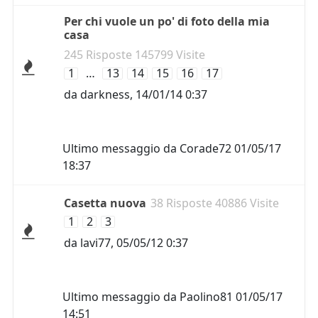
Per chi vuole un po' di foto della mia
casa
245 Risposte 145799 Visite
1
…
13
14
15
16
17
da
darkness
,
14/01/14 0:37
Ultimo messaggio da
Corade72
01/05/17
18:37
Casetta nuova
38 Risposte 40886 Visite
1
2
3
da
lavi77
,
05/05/12 0:37
Ultimo messaggio da
Paolino81
01/05/17
14:51