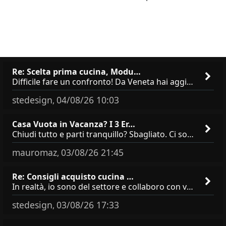
Re: Scelta prima cucina, Modu…
Difficile fare un confronto! Da Veneta hai aggiunto i pensili a tutta altezza e una colonna dispensa da 30, che da soli
stedesign
04/08/26 10:03
,
Casa Vuota in Vacanza? I 3 Er…
Chiudi tutto e parti tranquillo? Sbagliato. Ci sono 3 comportamenti che dicono ai ladri &quot;sono via per due settimane
mauromaz
03/08/26 21:45
,
Re: Consigli acquisto cucina …
In realtà, io sono del settore e collaboro con vari negozi, ti possono dire che sono tutti brand abbastanza simili come
stedesign
03/08/26 17:33
,