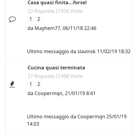
Casa quasi finita...forse!
23 Risposte 21936 Visite
1
2
da
Mayhem77
,
06/11/18 22:46
Ultimo messaggio da
slavinsk
11/02/19 18:32
Cucina quasi terminata
27 Risposte 21998 Visite
1
2
da
Coopermqn
,
21/01/19 8:41
Ultimo messaggio da
Coopermqn
25/01/19
14:03