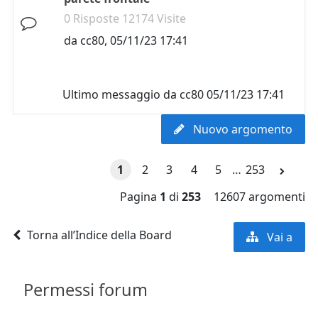
0 Risposte 12174 Visite
da
cc80
,
05/11/23 17:41
Ultimo messaggio da
cc80
05/11/23 17:41
Nuovo argomento
1
2
3
4
5
…
253
Pagina
1
di
253
12607 argomenti
Torna all’Indice della Board
Vai a
Permessi forum