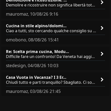
Demolire e ricostruire non significa libertà totale. Sagoma, altezza e aperture hanno vincoli precisi, anche se parti da
mauromaz
10/08/26 9:16
,
Cucina in stile alpino/dolomi…
Ciao a tutti, sto cercando qualche consiglio su **marchi/produttori di cucine in stile alpino, montano o dolomitico**,
omobono
08/08/26 15:41
,
Re: Scelta prima cucina, Modu…
Difficile fare un confronto! Da Veneta hai aggiunto i pensili a tutta altezza e una colonna dispensa da 30, che da soli
stedesign
04/08/26 10:03
,
Casa Vuota in Vacanza? I 3 Er…
Chiudi tutto e parti tranquillo? Sbagliato. Ci sono 3 comportamenti che dicono ai ladri &quot;sono via per due settimane
mauromaz
03/08/26 21:45
,