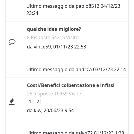
Ultimo messaggio da
paolo8512
04/12/23
23:24
qualche idea migliore?
8 Risposte 54215 Visite
da
vince59
,
01/11/23 22:53
Ultimo messaggio da
andr€a
03/12/23 22:14
Costi/Benefici coibentazione e infissi
25 Risposte 16959 Visite
1
2
da
klw
,
20/06/23 9:54
Ultimo messaggio da
salvo72
01/12/23 1:38