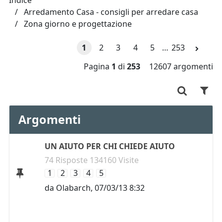
Indice
Arredamento Casa - consigli per arredare casa
Zona giorno e progettazione
1
2
3
4
5
…
253
Pagina
1
di
253
12607 argomenti
Argomenti
UN AIUTO PER CHI CHIEDE AIUTO
74 Risposte 134160 Visite
1
2
3
4
5
da
Olabarch
,
07/03/13 8:32