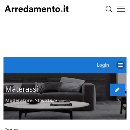
Login
Materassi
Moderatore:
Steve1973