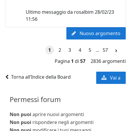
Ultimo messaggio da
rosalbim
28/02/23
11:56
Nuovo argomento
1
2
3
4
5
…
57
Pagina
1
di
57
2836 argomenti
Torna all’Indice della Board
Vai a
Permessi forum
Non puoi
aprire nuovi argomenti
Non puoi
rispondere negli argomenti
Non puoi
modificare i tuoi messaggi