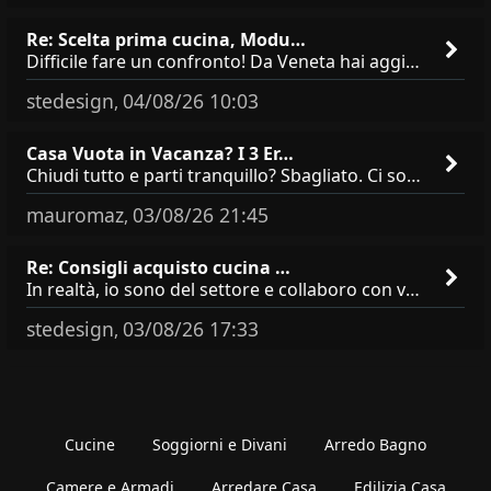
Re: Scelta prima cucina, Modu…
Difficile fare un confronto! Da Veneta hai aggiunto i pensili a tutta altezza e una colonna dispensa da 30, che da soli
stedesign
04/08/26 10:03
,
Casa Vuota in Vacanza? I 3 Er…
Chiudi tutto e parti tranquillo? Sbagliato. Ci sono 3 comportamenti che dicono ai ladri &quot;sono via per due settimane
mauromaz
03/08/26 21:45
,
Re: Consigli acquisto cucina …
In realtà, io sono del settore e collaboro con vari negozi, ti possono dire che sono tutti brand abbastanza simili come
stedesign
03/08/26 17:33
,
Cucine
Soggiorni e Divani
Arredo Bagno
Camere e Armadi
Arredare Casa
Edilizia Casa