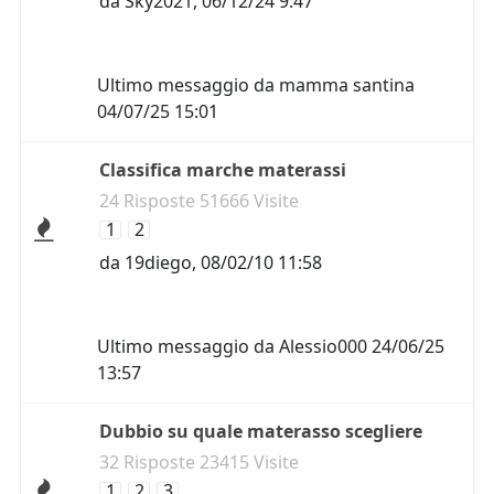
da
Sky2021
,
06/12/24 9:47
Ultimo messaggio da
mamma santina
04/07/25 15:01
Classifica marche materassi
24 Risposte 51666 Visite
1
2
da
19diego
,
08/02/10 11:58
Ultimo messaggio da
Alessio000
24/06/25
13:57
Dubbio su quale materasso scegliere
32 Risposte 23415 Visite
1
2
3