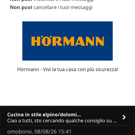
Non puoi
cancellare i tuoi messaggi
Hörmann - Vivi la tua casa con più sicurezza!
Cucina in stile alpino/dolomi…
Ciao a tutti, sto cercando qualche consiglio su **marchi/produttori di cucine in stile alpino, montano o dolomitico**,
omobono
08/08/26 15:41
,