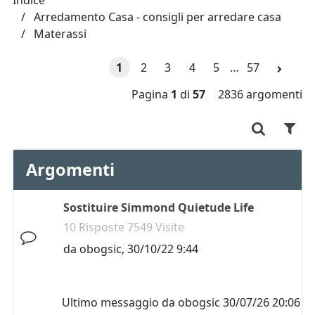
Indice
Arredamento Casa - consigli per arredare casa
Materassi
1
2
3
4
5
…
57
Pagina
1
di
57
2836 argomenti
Argomenti
Sostituire Simmond Quietude Life
10 Risposte 7549 Visite
da
obogsic
,
30/10/22 9:44
Ultimo messaggio da
obogsic
30/07/26 20:06