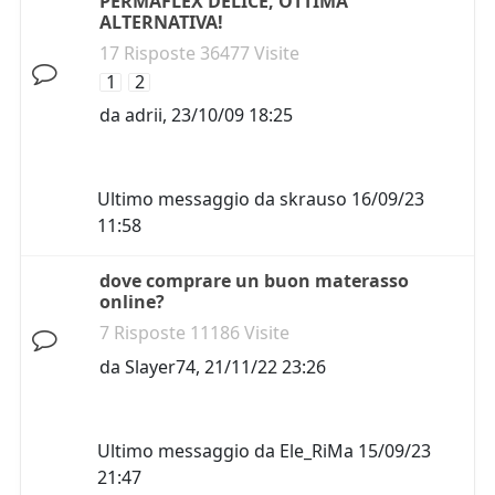
PERMAFLEX DELICE, OTTIMA
ALTERNATIVA!
17 Risposte 36477 Visite
1
2
da
adrii
,
23/10/09 18:25
Ultimo messaggio da
skrauso
16/09/23
11:58
dove comprare un buon materasso
online?
7 Risposte 11186 Visite
da
Slayer74
,
21/11/22 23:26
Ultimo messaggio da
Ele_RiMa
15/09/23
21:47