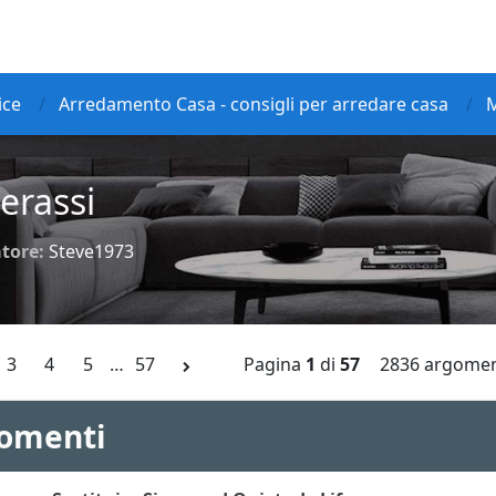
ice
Arredamento Casa - consigli per arredare casa
M
erassi
tore:
Steve1973
3
4
5
…
57
Pagina
1
di
57
2836 argomen
omenti