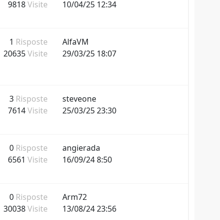
9818
Visite
10/04/25 12:34
1
Risposte
AlfaVM
20635
Visite
29/03/25 18:07
3
Risposte
steveone
7614
Visite
25/03/25 23:30
0
Risposte
angierada
6561
Visite
16/09/24 8:50
0
Risposte
Arm72
30038
Visite
13/08/24 23:56