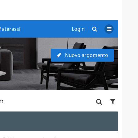
aterassi
Login
Nuovo argomento
ti