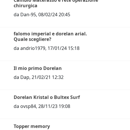
Cambio Materasso e rete operazione
chirurgica
da
Dan-95
,
08/02/24 20:45
falomo imperial e dorelan arial.
Quale scegliere?
da
andrio1979
,
17/01/24 15:18
Il mio primo Dorelan
da
Dap
,
21/02/21 12:32
Dorelan Kristal o Bultex Surf
da
ovsp84
,
28/11/23 19:08
Topper memory