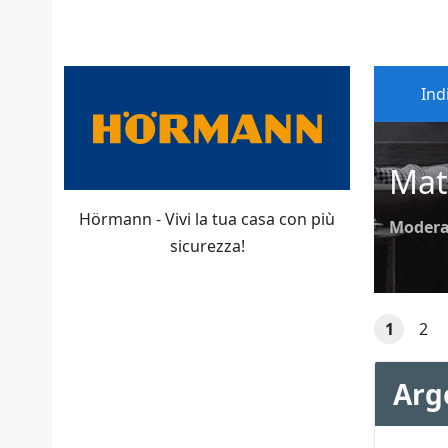
Ind
Mat
Hörmann - Vivi la tua casa con più
Modera
sicurezza!
1
2
Arg