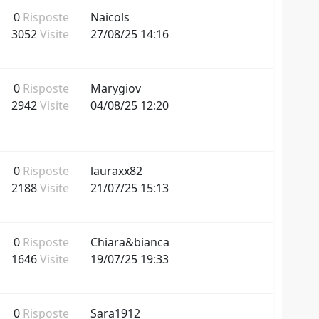
0
Risposte
Naicols
3052
Visite
27/08/25 14:16
0
Risposte
Marygiov
2942
Visite
04/08/25 12:20
0
Risposte
lauraxx82
2188
Visite
21/07/25 15:13
0
Risposte
Chiara&bianca
1646
Visite
19/07/25 19:33
0
Risposte
Sara1912