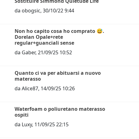
Sostituire Simmond Quietude Life
da
obogsic
,
30/10/22 9:44
Non ho capito cosa ho comprato 😅.
Dorelan Opale+rete
regular+guanciali sense
da
Gaber
,
21/09/25 10:52
Quanto ci va per abituarsi a nuovo
materasso
da
Alice87
,
14/09/25 10:26
Waterfoam o poliuretano materasso
ospiti
da
Luxy
,
11/09/25 22:15