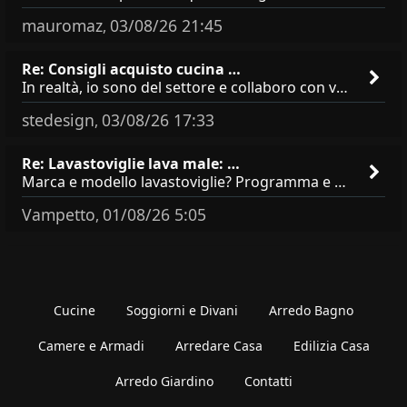
mauromaz
03/08/26 21:45
,
Re: Consigli acquisto cucina …
In realtà, io sono del settore e collaboro con vari negozi, ti possono dire che sono tutti brand abbastanza simili come
stedesign
03/08/26 17:33
,
Re: Lavastoviglie lava male: …
Marca e modello lavastoviglie? Programma e Deterisvo utilizzato ? Decalcificatore è regolato in in base alla durezza
Vampetto
01/08/26 5:05
,
Cucine
Soggiorni e Divani
Arredo Bagno
Camere e Armadi
Arredare Casa
Edilizia Casa
Arredo Giardino
Contatti