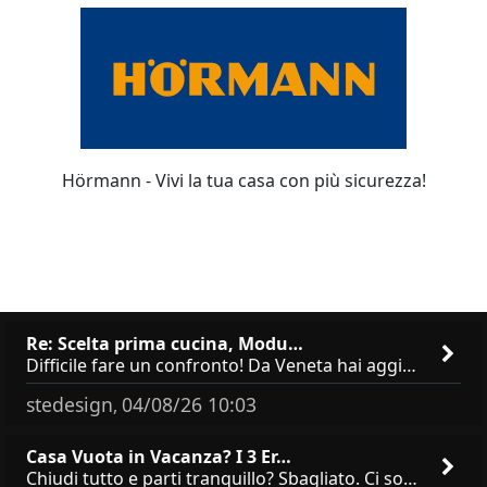
Hörmann - Vivi la tua casa con più sicurezza!
Re: Scelta prima cucina, Modu…
Difficile fare un confronto! Da Veneta hai aggiunto i pensili a tutta altezza e una colonna dispensa da 30, che da soli
stedesign
04/08/26 10:03
,
Casa Vuota in Vacanza? I 3 Er…
Chiudi tutto e parti tranquillo? Sbagliato. Ci sono 3 comportamenti che dicono ai ladri &quot;sono via per due settimane