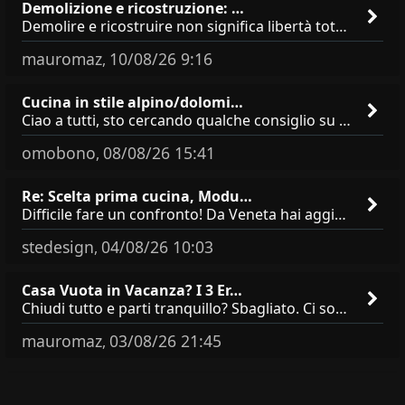
Demolizione e ricostruzione: …
Demolire e ricostruire non significa libertà totale. Sagoma, altezza e aperture hanno vincoli precisi, anche se parti da
mauromaz
10/08/26 9:16
,
Cucina in stile alpino/dolomi…
Ciao a tutti, sto cercando qualche consiglio su **marchi/produttori di cucine in stile alpino, montano o dolomitico**,
omobono
08/08/26 15:41
,
Re: Scelta prima cucina, Modu…
Difficile fare un confronto! Da Veneta hai aggiunto i pensili a tutta altezza e una colonna dispensa da 30, che da soli
stedesign
04/08/26 10:03
,
Casa Vuota in Vacanza? I 3 Er…
Chiudi tutto e parti tranquillo? Sbagliato. Ci sono 3 comportamenti che dicono ai ladri &quot;sono via per due settimane
mauromaz
03/08/26 21:45
,