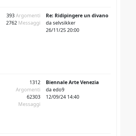
393
Argomenti
Re: Ridipingere un divano
2762
Messaggi
da
selvsikker
26/11/25 20:00
1312
Biennale Arte Venezia
Argomenti
da
edo9
62303
12/09/24 14:40
Messaggi