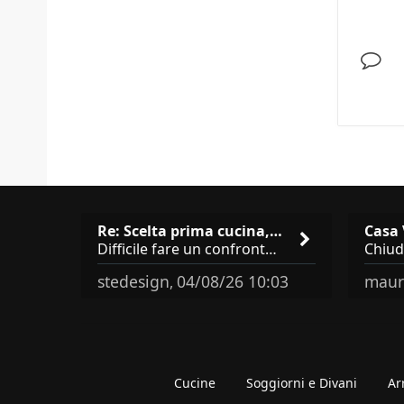
Re: Scelta prima cucina, Modu…
Difficile fare un confronto! Da Veneta hai aggiunto i pensili a tutta altezza e una colonna dispensa da 30, che da soli
stedesign
04/08/26 10:03
maur
,
Cucine
Soggiorni e Divani
Ar