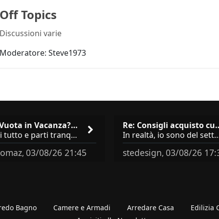
Off Topics
Discussioni varie
Moderatore:
Steve1973
Casa Vuota in Vacanza? I 3 Er…
Re: Consigli acqu
Chiudi tutto e parti tranquillo? Sbagliato. Ci sono 3 comportamenti che dicono ai ladri &quot;sono via per due settimane
In realtà, io sono del settore e collaboro con vari negozi, ti possono dire che sono tutti 
omaz
03/08/26 21:45
stedesign
03/08/26 17:
,
,
redo Bagno
Camere e Armadi
Arredare Casa
Edilizia