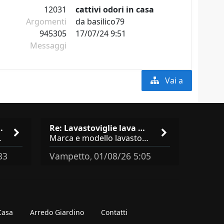
12031
cattivi odori in casa
Argomenti
da
basilico79
945305
17/07/24 9:51
Messaggi
Vai a
isto cucina …
Re: Lavastoviglie lava male: …
brand abbastanza simili come
Marca e modello lavastoviglie? Programma e Deterisvo utilizzato ? Decalcificatore è regolato in in base alla durezza
33
Vampetto
01/08/26 5:05
,
 Casa
Arredo Giardino
Contatti