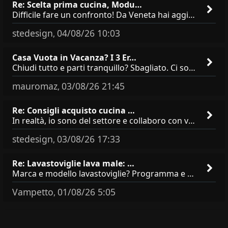
Re: Scelta prima cucina, Modu…
Difficile fare un confronto! Da Veneta hai aggiunto i pensili a tutta altezza e una colonna dispensa da 30, che da soli
stedesign
04/08/26 10:03
,
Casa Vuota in Vacanza? I 3 Er…
Chiudi tutto e parti tranquillo? Sbagliato. Ci sono 3 comportamenti che dicono ai ladri &quot;sono via per due settimane
mauromaz
03/08/26 21:45
,
Re: Consigli acquisto cucina …
In realtà, io sono del settore e collaboro con vari negozi, ti possono dire che sono tutti brand abbastanza simili come
stedesign
03/08/26 17:33
,
Re: Lavastoviglie lava male: …
Marca e modello lavastoviglie? Programma e Deterisvo utilizzato ? Decalcificatore è regolato in in base alla durezza
Vampetto
01/08/26 5:05
,