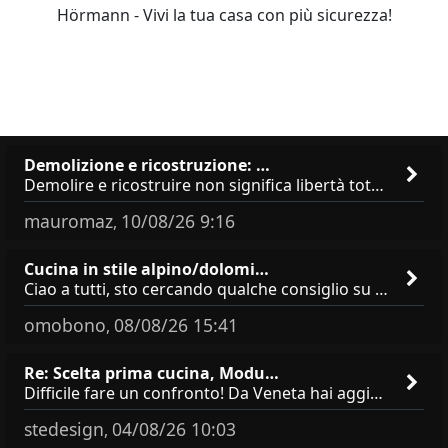
Hörmann - Vivi la tua casa con più sicurezza!
Demolizione e ricostruzione: …
Demolire e ricostruire non significa libertà totale. Sagoma, altezza e aperture hanno vincoli precisi, anche se parti da
mauromaz
10/08/26 9:16
,
Cucina in stile alpino/dolomi…
Ciao a tutti, sto cercando qualche consiglio su **marchi/produttori di cucine in stile alpino, montano o dolomitico**,
omobono
08/08/26 15:41
,
Re: Scelta prima cucina, Modu…
Difficile fare un confronto! Da Veneta hai aggiunto i pensili a tutta altezza e una colonna dispensa da 30, che da soli
stedesign
04/08/26 10:03
,