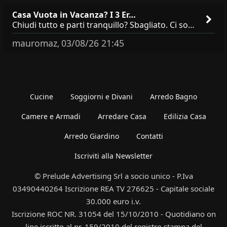
Casa Vuota in Vacanza? I 3 Er…
Chiudi tutto e parti tranquillo? Sbagliato. Ci sono 3 comportamenti che dicono ai ladri &quot;sono via per due settimane
mauromaz
03/08/26 21:45
,
Cucine
Soggiorni e Divani
Arredo Bagno
Camere e Armadi
Arredare Casa
Edilizia Casa
Arredo Giardino
Contatti
Iscriviti alla Newsletter
© Prelude Advertising Srl a socio unico - P.Iva
03490440264 Iscrizione REA TV 276625 - Capitale sociale
30.000 euro i.v.
Iscrizione ROC NR. 31054 del 15/10/2010 - Quotidiano on
line iscritto al nr. 159/2010 del registro stampa del