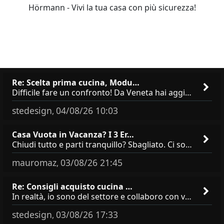
Hörmann - Vivi la tua casa con più sicurezza!
Re: Scelta prima cucina, Modu…
Difficile fare un confronto! Da Veneta hai aggiunto i pensili a tutta altezza e una colonna dispensa da 30, che da soli
stedesign
04/08/26 10:03
,
Casa Vuota in Vacanza? I 3 Er…
Chiudi tutto e parti tranquillo? Sbagliato. Ci sono 3 comportamenti che dicono ai ladri &quot;sono via per due settimane
mauromaz
03/08/26 21:45
,
Re: Consigli acquisto cucina …
In realtà, io sono del settore e collaboro con vari negozi, ti possono dire che sono tutti brand abbastanza simili come
stedesign
03/08/26 17:33
,