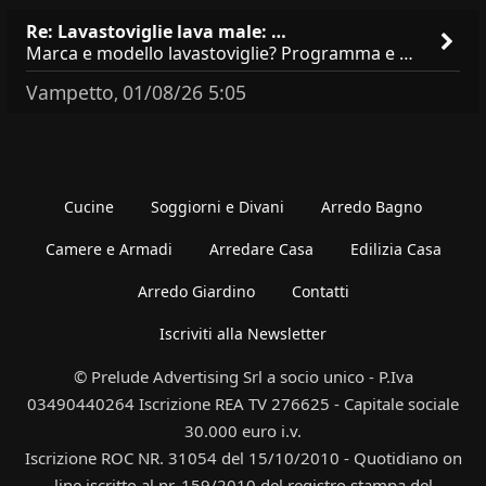
Re: Lavastoviglie lava male: …
Marca e modello lavastoviglie? Programma e Deterisvo utilizzato ? Decalcificatore è regolato in in base alla durezza
Vampetto
01/08/26 5:05
,
Cucine
Soggiorni e Divani
Arredo Bagno
Camere e Armadi
Arredare Casa
Edilizia Casa
Arredo Giardino
Contatti
Iscriviti alla Newsletter
© Prelude Advertising Srl a socio unico - P.Iva
03490440264 Iscrizione REA TV 276625 - Capitale sociale
30.000 euro i.v.
Iscrizione ROC NR. 31054 del 15/10/2010 - Quotidiano on
line iscritto al nr. 159/2010 del registro stampa del