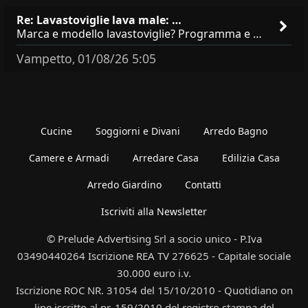
Re: Lavastoviglie lava male: …
Marca e modello lavastoviglie? Programma e Deterisvo utilizzato ? Decalcificatore è regolato in in base alla durezza
Vampetto
01/08/26 5:05
,
Cucine
Soggiorni e Divani
Arredo Bagno
Camere e Armadi
Arredare Casa
Edilizia Casa
Arredo Giardino
Contatti
Iscriviti alla Newsletter
© Prelude Advertising Srl a socio unico - P.Iva
03490440264 Iscrizione REA TV 276625 - Capitale sociale
30.000 euro i.v.
Iscrizione ROC NR. 31054 del 15/10/2010 - Quotidiano on
line iscritto al nr. 159/2010 del registro stampa del