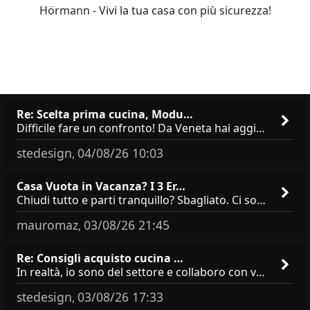
Hörmann - Vivi la tua casa con più sicurezza!
Re: Scelta prima cucina, Modu…
Difficile fare un confronto! Da Veneta hai aggiunto i pensili a tutta altezza e una colonna dispensa da 30, che da soli
stedesign
04/08/26 10:03
,
Casa Vuota in Vacanza? I 3 Er…
Chiudi tutto e parti tranquillo? Sbagliato. Ci sono 3 comportamenti che dicono ai ladri &quot;sono via per due settimane
mauromaz
03/08/26 21:45
,
Re: Consigli acquisto cucina …
In realtà, io sono del settore e collaboro con vari negozi, ti possono dire che sono tutti brand abbastanza simili come
stedesign
03/08/26 17:33
,