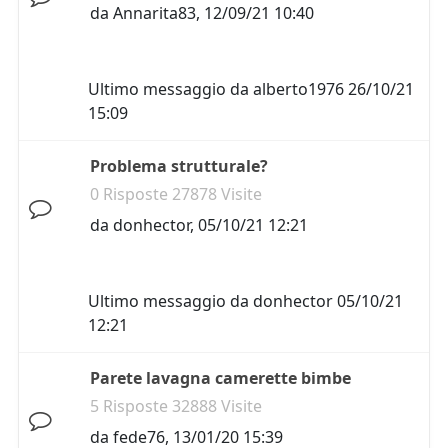
da
Annarita83
,
12/09/21 10:40
Ultimo messaggio da
alberto1976
26/10/21
15:09
Problema strutturale?
0 Risposte 27878 Visite
da
donhector
,
05/10/21 12:21
Ultimo messaggio da
donhector
05/10/21
12:21
Parete lavagna camerette bimbe
5 Risposte 32888 Visite
da
fede76
,
13/01/20 15:39