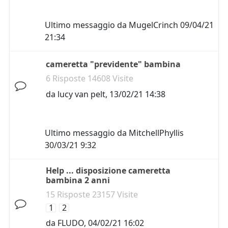
Ultimo messaggio da
MugelCrinch
09/04/21
21:34
cameretta "previdente" bambina
6 Risposte 14608 Visite
da
lucy van pelt
,
13/02/21 14:38
Ultimo messaggio da
MitchellPhyllis
30/03/21 9:32
Help ... disposizione cameretta
bambina 2 anni
15 Risposte 23157 Visite
1
2
da
FLUDO
,
04/02/21 16:02