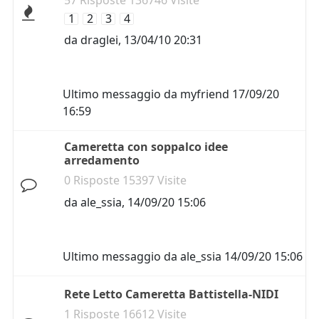
57 Risposte 136746 Visite
1
2
3
4
da
draglei
,
13/04/10 20:31
Ultimo messaggio da
myfriend
17/09/20
16:59
Cameretta con soppalco idee
arredamento
0 Risposte 15397 Visite
da
ale_ssia
,
14/09/20 15:06
Ultimo messaggio da
ale_ssia
14/09/20 15:06
Rete Letto Cameretta Battistella-NIDI
1 Risposte 16612 Visite