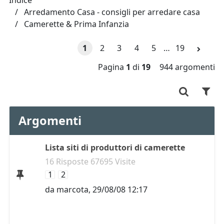
Indice
Arredamento Casa - consigli per arredare casa
Camerette & Prima Infanzia
1
2
3
4
5
…
19
Pagina
1
di
19
944 argomenti
Argomenti
Lista siti di produttori di camerette
16 Risposte 67695 Visite
1
2
da
marcota
,
29/08/08 12:17