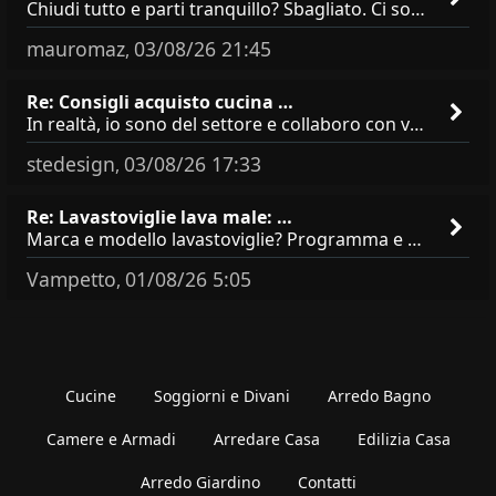
Chiudi tutto e parti tranquillo? Sbagliato. Ci sono 3 comportamenti che dicono ai ladri &quot;sono via per due settimane
mauromaz
03/08/26 21:45
,
Re: Consigli acquisto cucina …
In realtà, io sono del settore e collaboro con vari negozi, ti possono dire che sono tutti brand abbastanza simili come
stedesign
03/08/26 17:33
,
Re: Lavastoviglie lava male: …
Marca e modello lavastoviglie? Programma e Deterisvo utilizzato ? Decalcificatore è regolato in in base alla durezza
Vampetto
01/08/26 5:05
,
Cucine
Soggiorni e Divani
Arredo Bagno
Camere e Armadi
Arredare Casa
Edilizia Casa
Arredo Giardino
Contatti